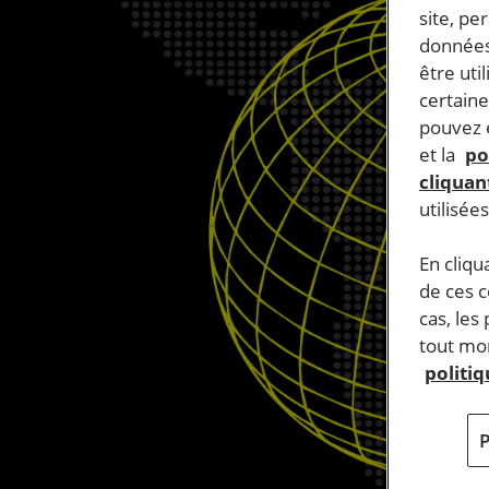
site, pe
données
être uti
certaine
pouvez e
et la
po
cliquant
utilisée
En cliqu
de ces 
cas, les
tout mom
politi