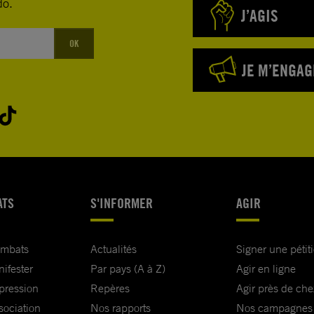
do.
J’AGIS
OK
JE M’ENGAG
ATS
S'INFORMER
AGIR
ombats
Actualités
Signer une pétit
nifester
Par pays (A à Z)
Agir en ligne
xpression
Repères
Agir près de che
sociation
Nos rapports
Nos campagnes