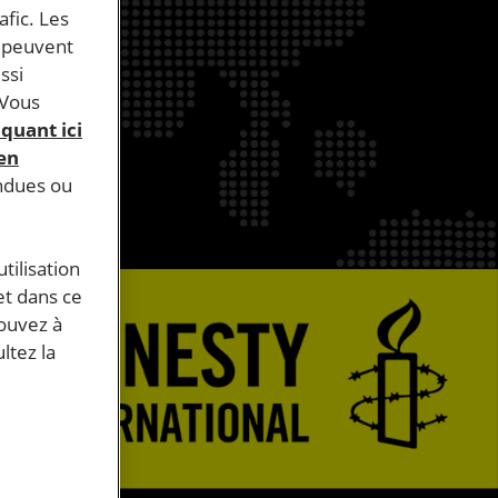
afic. Les
s peuvent
ssi
 Vous
iquant ici
 en
endues ou
tilisation
et dans ce
pouvez à
ltez la