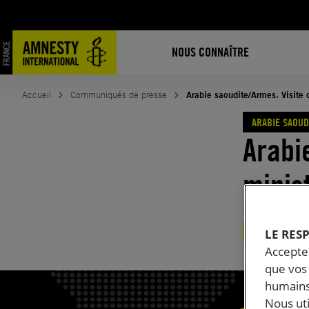
Aller
au
contenu
NOUS CONNAÎTRE
Accueil
Communiqués de presse
Arabie saoudite/Armes. Visite 
ARABIE SAOUD
Arabi
minis
Publié le
27.
ARABIE SAOUDIT
LE RES
Accepter
que vos 
humains
Nous ut