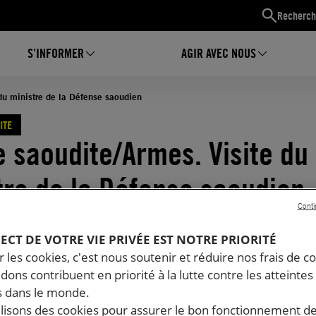
Recherch
S’INFORMER
AGIR AVEC NOUS
du ministre de la Défense saoudien
ITE
e saoudite/Armes. Visite du
tre de la Défense saoudien
Conti
06.2016
Temps de lecture estimé : 2 minutes
E
RESPECT DU DROIT INTERNATIONAL HUMANITAIRE
PECT DE VOTRE VIE PRIVÉE EST NOTRE PRIORITÉ
 les cookies, c'est nous soutenir et réduire nos frais de co
dons contribuent en priorité à la lutte contre les atteintes
 dans le monde.
ilisons des cookies pour assurer le bon fonctionnement d