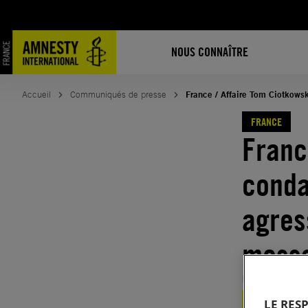
Aller
au
contenu
NOUS CONNAÎTRE
Accueil
Communiqués de presse
France / Affaire Tom Ciotkowsk
FRANCE
Franc
conda
agres
messa
Publié le
01.
FRANCE
RÉFU
LE RES