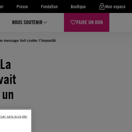
er
Presse
Fondation
Boutique
Mon espace
NOUS SOUTENIR
FAIRE UN DON
un message fort contre l’impunité
 La
vait
 un
nuer sans accepter