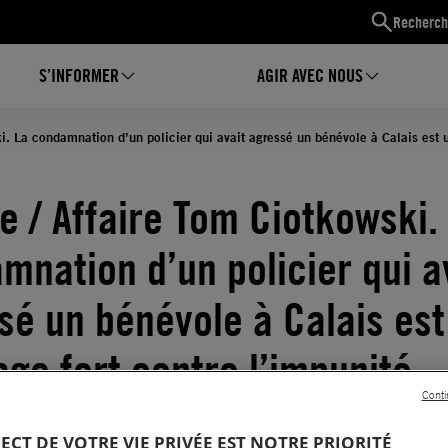
Recherch
S’INFORMER
AGIR AVEC NOUS
i. La condamnation d’un policier qui avait agressé un bénévole à Calais est 
e / Affaire Tom Ciotkowski.
mnation d’un policier qui a
sé un bénévole à Calais est
ge fort contre l’impunité
Conti
09.2021
Temps de lecture estimé : 4 minutes
GIÉS ET MIGRANTS
PECT DE VOTRE VIE PRIVÉE EST NOTRE PRIORITÉ