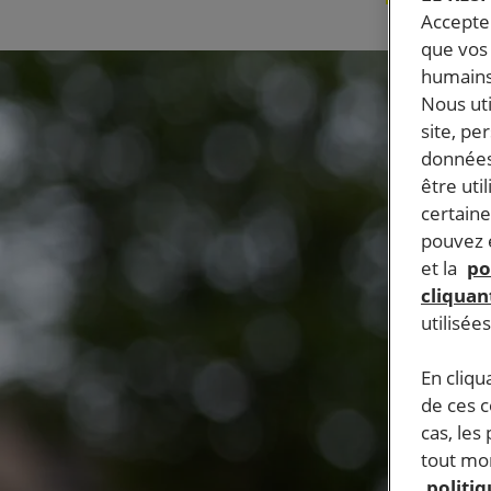
Accepter
que vos 
humains
Nous ut
site, pe
données
être uti
certaine
pouvez e
et la
po
cliquant
utilisée
En cliqu
de ces 
cas, les
tout mom
politi