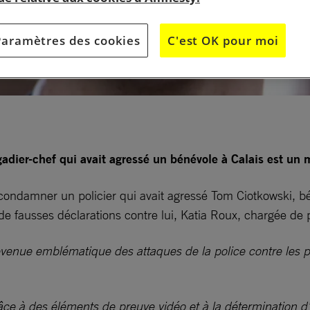
Paramètres des cookies
C'est OK pour moi
adier-chef qui avait agressé un bénévole à Calais est un 
 condamner un policier qui avait agressé Tom Ciotkowski, 
t de fausses déclarations contre lui, Katia Roux, chargée de
evenue emblématique des attaques de la police contre les p
e à des éléments de preuve vidéo et à la détermination d’u