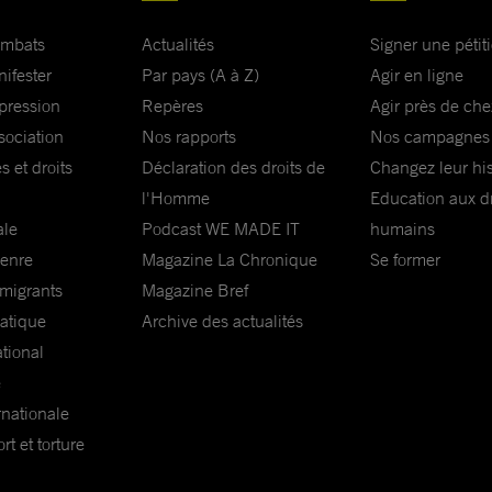
ombats
Actualités
Signer une pétit
nifester
Par pays (A à Z)
Agir en ligne
xpression
Repères
Agir près de che
sociation
Nos rapports
Nos campagnes
s et droits
Déclaration des droits de
Changez leur his
l'Homme
Education aux dr
ale
Podcast WE MADE IT
humains
genre
Magazine La Chronique
Se former
 migrants
Magazine Bref
matique
Archive des actualités
ational
e
rnationale
t et torture