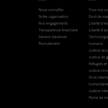
Nous connaître
Tous nos c
Notre organisation
Droit de ma
Nos engagements
Liberté d'e
Transparence financière
Liberté d'as
Devenir bénévole
Technologie
Recrutement
humains
Justice raci
Justice de 
Réfugiés et
Justice cli
Droit intern
humanitair
Justice inte
Peine de mor