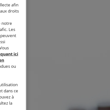
llecte afin
 aux droits
e notre
afic. Les
s peuvent
ssi
 Vous
iquant ici
 en
endues ou
tilisation
et dans ce
pouvez à
ltez la