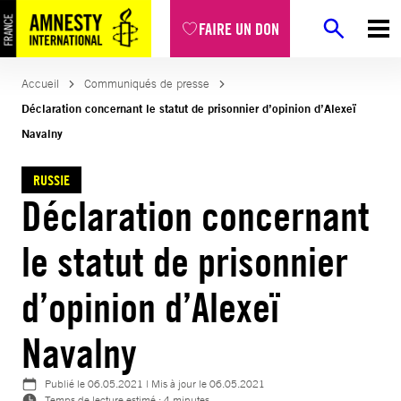
Aller
FAIRE UN DON
au
contenu
Accueil
Communiqués de presse
Déclaration concernant le statut de prisonnier d’opinion d’Alexeï
Navalny
RUSSIE
Déclaration concernant
le statut de prisonnier
d’opinion d’Alexeï
Navalny
Publié le
06.05.2021
| Mis à jour le
06.05.2021
Temps de lecture estimé : 4 minutes