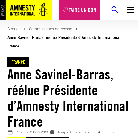
Aller
FAIRE UN DON
au
contenu
Accueil
Communiqués de presse
Anne Savinel-Barras, réélue Présidente d’Amnesty International
France
FRANCE
Anne Savinel-Barras,
réélue Présidente
d’Amnesty International
France
Publié le
21.06.2026
Temps de lecture estimé : 4 minutes