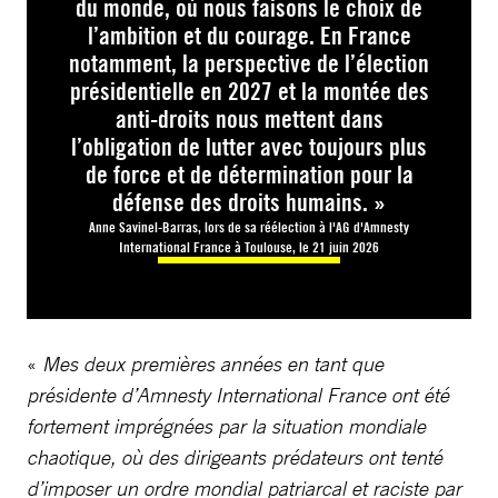
du monde, où nous faisons le choix de
l’ambition et du courage. En France
notamment, la perspective de l’élection
présidentielle en 2027 et la montée des
anti-droits nous mettent dans
l’obligation de lutter avec toujours plus
de force et de détermination pour la
défense des droits humains. »
Anne Savinel-Barras, lors de sa réélection à l'AG d'Amnesty
International France à Toulouse, le 21 juin 2026
«
Mes deux premières années en tant que
présidente d’Amnesty International France ont été
fortement imprégnées par la situation mondiale
chaotique, où des dirigeants prédateurs ont tenté
d’imposer un ordre mondial patriarcal et raciste par