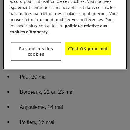
• Marseille, 8 & 9 mai
accord pour l'utilisation de ces cookies. Vous pouvez
également continuer sans accepter, et dans ce cas, les
paramètres par défaut des cookies s'appliqueront. Vous
• Manosque, 11 mai
pouvez à tout moment modifier vos préférences. Pour
en savoir plus, consultez la
politique relative aux
• Montpellier, 13 mai
cookies d’Amnesty.
• Perpignan, 15 mai
Paramètres des
C'est OK pour moi
cookies
• Toulouse, 17 ou 18 mai
• Pau, 20 mai
• Bordeaux, 22 ou 23 mai
• Angoulême, 24 mai
• Poitiers, 25 mai