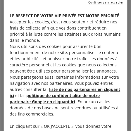
Continuer sans accepter
Des RDV dans plusieurs villes-étapes
LE RESPECT DE VOTRE VIE PRIVÉE EST NOTRE PRIORITÉ
De Marseille à Caen en passant par Montpellier ou
Accepter les cookies, c'est nous soutenir et réduire nos
encore Dijon, plusieurs activités seront proposées au
frais de collecte afin que vos dons contribuent en
priorité à la lutte contre les atteintes aux droits humains
public aux abords des lieux des festivités, autour de
dans le monde.
stands ou d’un camion spécialement équipé pour
Nous utilisons des cookies pour assurer le bon
l’occasion ! Projection d’un court-métrage de
fonctionnement de notre site, personnaliser le contenu
et les publicités, et analyser notre trafic. Les données à
sensibilisation, activités pédagogiques, quizz,
caractère personnel et les cookies que nous collectons
rencontres, débats et moyens d’actions pour dire
peuvent être utilisés pour personnaliser les annonces.
«
Non à la reconnaissance faciale en France
», et
Nous partageons aussi certaines informations sur votre
navigation avec nos partenaires. Vous pouvez entres
demander une loi pour l’interdire !
autres consulter la
liste de nos partenaires en cliquant
ici
et la
politique de confidentialité de notre
Amnesty International sera notamment présente
partenaire Google en cliquant ici
. En aucun cas les
données de nos bases ne sont revendues ou utilisées à
avec un camion ou des stands militants dans villes
des fins commerciales.
suivantes * :
En cliquant sur « OK J'ACCEPTE », vous donnez votre