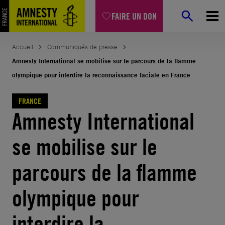
Aller
FAIRE UN DON
au
contenu
Accueil
Communiqués de presse
Amnesty International se mobilise sur le parcours de la flamme
olympique pour interdire la reconnaissance faciale en France
FRANCE
Amnesty International
se mobilise sur le
parcours de la flamme
olympique pour
interdire la