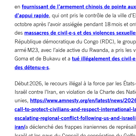
en
fournissant de l’armement chinois de pointe aux
d’appui rapide
, qui ont pris le contrôle de la ville d’
octobre après l’avoir assiégée pendant 18 mois et o
des
massacres de civil·e·s et des violences sexuelle
République démocratique du Congo (RDC), le grou
armé M23, avec l’aide active du Rwanda, a pris les vi
Goma et de Bukavu et a
tué illégalement des civil·e
des détenu·e·s
.
Début 2026, le recours illégal à la force par les États
Israël contre l’Iran, en violation de la Charte des Nat
unies,
https://www.amnesty.org/en/latest/news/202
call-to-protect-civilians-and-respect-international-
escalating-regional-conflict-following-us-and-israel
iran/
a déclenché des frappes iraniennes de représail
Israël et les pays du Conseil de coopération du Golfe