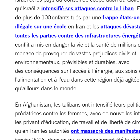
qu’Israël a
intensifié ses attaques contre le Liban
. 
de plus de 100 enfants tués par une
frappe états-u
illégale sur une école
en Iran et les
attaques dévast
toutes les parties contre des infrastructures énergé
conflit a mis en danger la vie et la santé de millions d
menace de provoquer de vastes préjudices civils et
environnementaux, prévisibles et durables, avec
des conséquences sur l’accès à l’énergie, aux soins 
l’alimentation et à l’eau dans cette région déjà agitée
qu’ailleurs dans le monde.
En Afghanistan, les talibans ont intensifié leurs polit
prédatrices contre les femmes, avec de nouvelles int
les privant d’éducation, de travail et de liberté de cir
qu’en Iran les autorités
ont massacré des manifestan
janvier 2026, dans ce qui a probablement été la rép