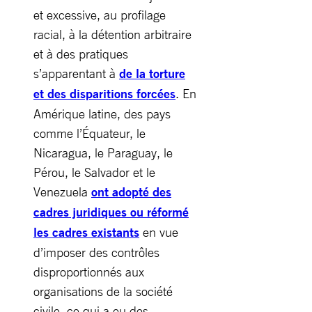
et excessive, au profilage
racial, à la détention arbitraire
et à des pratiques
s’apparentant à
de la torture
et des disparitions forcées
. En
Amérique latine, des pays
comme l’Équateur, le
Nicaragua, le Paraguay, le
Pérou, le Salvador et le
Venezuela
ont adopté des
cadres juridiques ou réformé
les cadres existants
en vue
d’imposer des contrôles
disproportionnés aux
organisations de la société
civile, ce qui a eu des