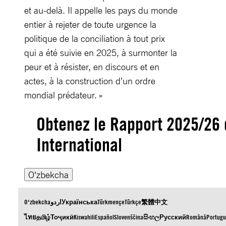
et au-delà. Il appelle les pays du monde
entier à rejeter de toute urgence la
politique de la conciliation à tout prix
qui a été suivie en 2025, à surmonter la
peur et à résister, en discours et en
actes, à la construction d’un ordre
mondial prédateur. »
Obtenez le Rapport 2025/26
International
Oʻzbekcha
Oʻzbekcha
اردو
Українська
Türkmençe
Türkçe
繁體中文
ไทย
தமிழ்
Тоҷикӣ
Kiswahili
Español
Slovenščina
සිංහල
Русский
Română
Portugu