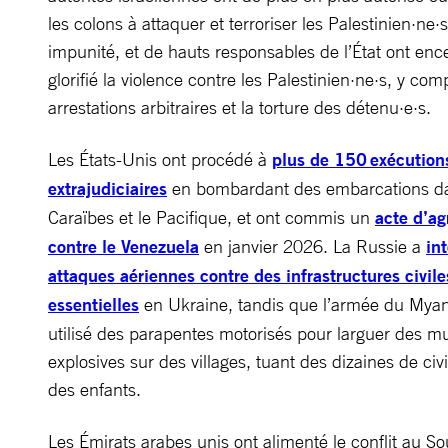
les colons à attaquer et terroriser les Palestinien·ne·
impunité, et de hauts responsables de l’État ont enc
glorifié la violence contre les Palestinien·ne·s, y comp
arrestations arbitraires et la torture des détenu·e·s.
Les États-Unis ont procédé à
plus de 150 exécution
extrajudiciaires
en bombardant des embarcations da
Caraïbes et le Pacifique, et ont commis un
acte d’ag
contre le Venezuela
en janvier 2026. La Russie a
int
attaques aériennes contre des infrastructures civile
essentielles
en Ukraine, tandis que l’armée du Mya
utilisé des parapentes motorisés pour larguer des m
explosives sur des villages, tuant des dizaines de civi
des enfants.
Les Émirats arabes unis ont alimenté le conflit au S