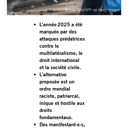
© Luis Tato/AFP via Getty Images
L’année 2025 a été
marquée par des
attaques prédatrices
contre le
multilatéralisme, le
droit international
et la société civile.
L’alternative
proposée est un
ordre mondial
raciste, patriarcal,
inique et hostile aux
droits
fondamentaux.
Des manifestant·e·s,