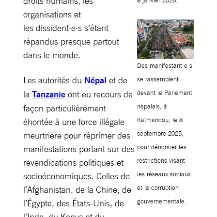
droits humains, les
8 janvier 2026.
organisations et
les dissident·e·s s’étant
répandus presque partout
dans le monde.
Des manifestant·e·s
Les autorités du
Népal
et de
se rassemblent
la
Tanzanie
ont eu recours de
devant le Parlement
népalais, à
façon particulièrement
Katmandou, le 8
éhontée à une force illégale
septembre 2025,
meurtrière pour réprimer des
pour dénoncer les
manifestations portant sur des
restrictions visant
revendications politiques et
les réseaux sociaux
socioéconomiques. Celles de
et la corruption
l’Afghanistan, de la Chine, de
gouvernementale.
l’Égypte, des États-Unis, de
l’Inde, du Kenya et du