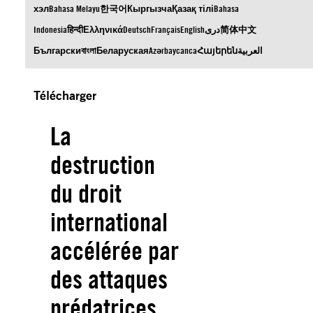
хэл
Bahasa Melayu
한국어
Кыргызча
Қазақ тілі
Bahasa
Indonesia
हिन्दी
Ελληνικά
Deutsch
Français
English
دری
简体中文
Български
বাংলা
Беларуская
Azərbaycanca
Հայերեն
العربية
Télécharger
La
destruction
du droit
international
accélérée par
des attaques
prédatrices