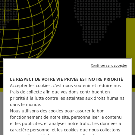
Continuer sans accepter
LE RESPECT DE VOTRE VIE PRIVÉE EST NOTRE PRIORITÉ
Accepter les cookies, c'est nous soutenir et réduire nos
frais de collecte afin que vos dons contribuent en
priorité à la lutte contre les atteintes aux droits humains
En réaction à la décision du Conseil des droits de
dans le monde.
Nous utilisons des cookies pour assurer le bon
l’homme des Nations Unies d’établir un mécanisme
fonctionnement de notre site, personnaliser le contenu
d’enquête indépendant pour l’Afghanistan chargé
et les publicités, et analyser notre trafic. Les données à
de recueillir, regrouper, préserver et analyser les
caractère personnel et les cookies que nous collectons