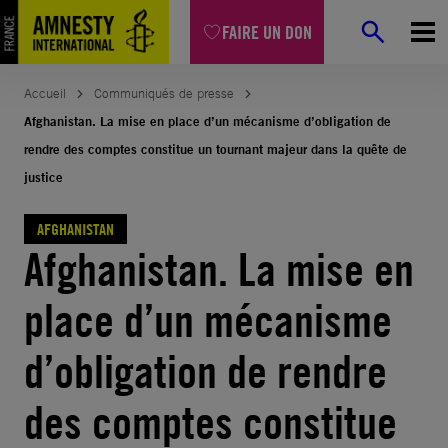
Aller
FAIRE UN DON
au
contenu
Accueil
Communiqués de presse
Afghanistan. La mise en place d’un mécanisme d’obligation de
rendre des comptes constitue un tournant majeur dans la quête de
justice
AFGHANISTAN
Afghanistan. La mise en
place d’un mécanisme
d’obligation de rendre
des comptes constitue