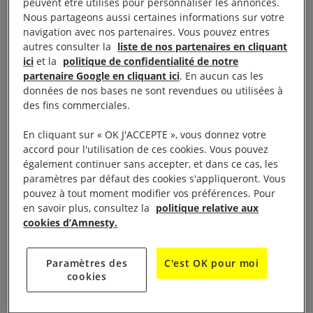
peuvent être utilisés pour personnaliser les annonces.
éléments de preuve sur la commission de violations
Nous partageons aussi certaines informations sur votre
des droits humains et atteintes à ces droits et de
navigation avec nos partenaires. Vous pouvez entres
crimes de droit international passés et présents, la
autres consulter la
liste de nos partenaires en cliquant
ici
et la
politique de confidentialité de notre
secrétaire générale d’Amnesty International, Agnès
partenaire Google en cliquant ici
. En aucun cas les
Callamard, a déclaré :
données de nos bases ne sont revendues ou utilisées à
des fins commerciales.
« Face à l’impunité qui perdure en Afghanistan, la
En cliquant sur « OK J'ACCEPTE », vous donnez votre
mise en place d’un mécanisme de recueil de
accord pour l'utilisation de ces cookies. Vous pouvez
preuves mandaté par l’ONU est un jalon essentiel
également continuer sans accepter, et dans ce cas, les
vers l’établissement des responsabilités pour les
paramètres par défaut des cookies s'appliqueront. Vous
pouvez à tout moment modifier vos préférences. Pour
crimes de droit international, passés et présents, et
en savoir plus, consultez la
politique relative aux
ouvre la voie, pour les victimes, à l’accès à la justice,
cookies d’Amnesty.
à des réparations et à la vérité.
Paramètres des
C'est OK pour moi
« Amnesty International, aux côtés de la société
cookies
civile afghane et d’autres acteurs, réclame ce
mécanisme depuis le retour au pouvoir des talibans