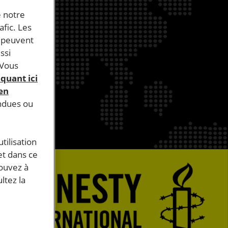
e notre
afic. Les
s peuvent
ssi
 Vous
iquant ici
 en
endues ou
tilisation
et dans ce
pouvez à
ltez la