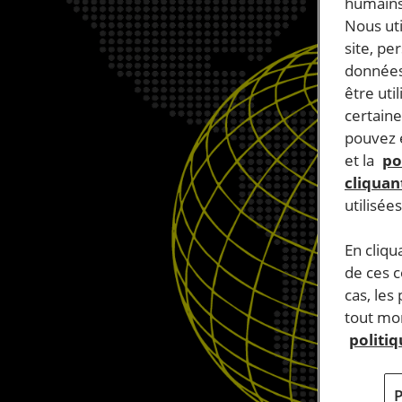
humains
Nous ut
site, pe
données
être uti
certaine
pouvez e
et la
po
cliquant
utilisée
En cliqu
de ces 
cas, les
tout mom
politi