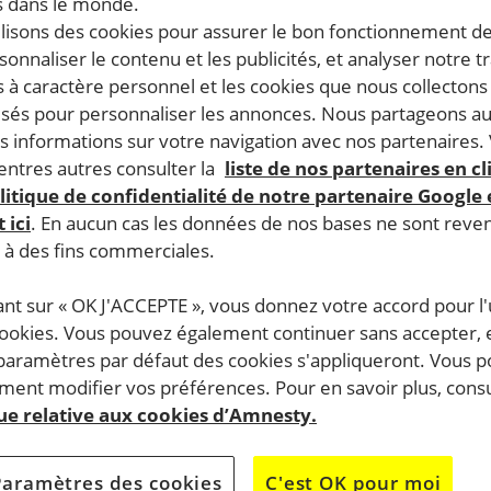
 dans le monde.
ilisons des cookies pour assurer le bon fonctionnement d
rsonnaliser le contenu et les publicités, et analyser notre tr
 à caractère personnel et les cookies que nous collecton
lisés pour personnaliser les annonces. Nous partageons au
s informations sur votre navigation avec nos partenaires.
ntres autres consulter la
liste de nos partenaires en cl
litique de confidentialité de notre partenaire Google
 ici
. En aucun cas les données de nos bases ne sont rev
s à des fins commerciales.
ant sur « OK J'ACCEPTE », vous donnez votre accord pour l'u
cookies. Vous pouvez également continuer sans accepter, 
 paramètres par défaut des cookies s'appliqueront. Vous 
ent modifier vos préférences. Pour en savoir plus, consu
que relative aux cookies d’Amnesty.
Paramètres des cookies
C'est OK pour moi