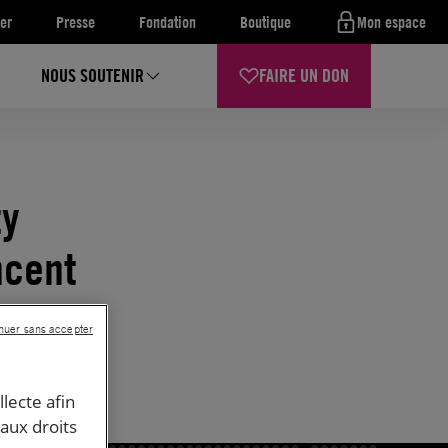
er
Presse
Fondation
Boutique
Mon espace
NOUS SOUTENIR
FAIRE UN DON
ty
ncent
nuer sans accepter
llecte afin
 aux droits