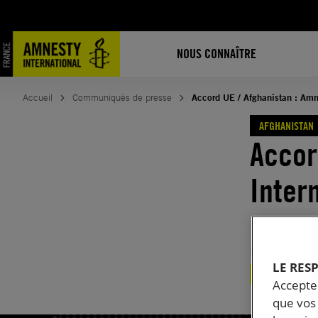
Aller
au
contenu
NOUS CONNAÎTRE
Accueil
Communiqués de presse
Accord UE / Afghanistan : Amn
AFGHANISTAN
Accor
Inter
une p
Publié le
12.
LE RES
AFGHANISTAN
Accepter
que vos 