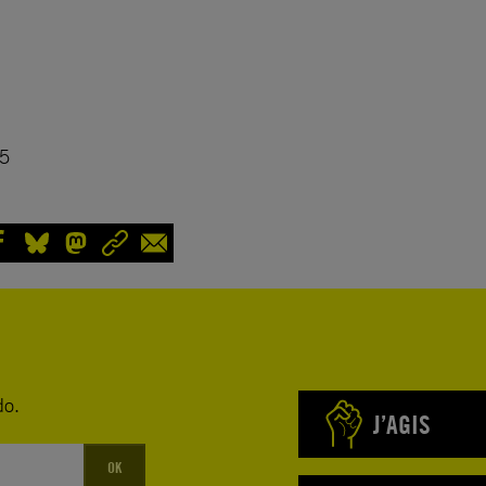
05
do.
J’AGIS
OK