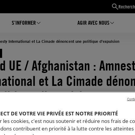
Recherch
S’INFORMER
AGIR AVEC NOUS
esty International et La Cimade dénoncent une politique d’expulsion
d UE / Afghanistan : Amnes
national et La Cimade déno
olitique d’expulsion
Conti
07.2019
Temps de lecture estimé : 3 minutes
PECT DE VOTRE VIE PRIVÉE EST NOTRE PRIORITÉ
RÉFUGIÉS ET MIGRANTS
 les cookies, c'est nous soutenir et réduire nos frais de co
dons contribuent en priorité à la lutte contre les atteintes