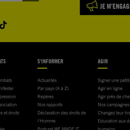
JE M’ENGAG
ATS
S'INFORMER
AGIR
ombats
Actualités
Signer une pétit
nifester
Par pays (A à Z)
Agir en ligne
xpression
Repères
Agir près de che
sociation
Nos rapports
Nos campagnes
s et droits
Déclaration des droits de
Changez leur his
l'Homme
Education aux dr
ale
Podcast WE MADE IT
humains