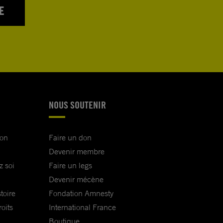
E
NOUS SOUTENIR
ion
Faire un don
Devenir membre
z soi
Faire un legs
Devenir mécène
toire
Fondation Amnesty
oits
International France
Boutique