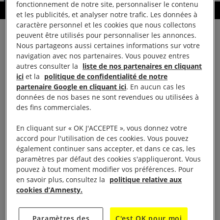
fonctionnement de notre site, personnaliser le contenu
Affiche du film Watani
et les publicités, et analyser notre trafic. Les données à
caractère personnel et les cookies que nous collectons
peuvent être utilisés pour personnaliser les annonces.
Le 15 mars prochain marquera les 6 ans du début
Nous partageons aussi certaines informations sur votre
du conflit en Syrie. À cette occasion, du 13 au 18
navigation avec nos partenaires. Vous pouvez entres
mars, Amnesty International organise et participe à
autres consulter la
liste de nos partenaires en cliquant
ici
et la
politique de confidentialité de notre
différents temps forts de sensibilisation et de
partenaire Google en cliquant ici
. En aucun cas les
mobilisation en soutien à la population syrienne
données de nos bases ne sont revendues ou utilisées à
victime du conflit.
des fins commerciales.
En cliquant sur « OK J'ACCEPTE », vous donnez votre
Lundi 13 mars 2017 –
accord pour l'utilisation de ces cookies. Vous pouvez
Projection du film « Watani –
également continuer sans accepter, et dans ce cas, les
paramètres par défaut des cookies s'appliqueront. Vous
My Homeland »
pouvez à tout moment modifier vos préférences. Pour
en savoir plus, consultez la
politique relative aux
cookies d’Amnesty.
Le 13 mars, à 20h00, Amnesty International France
propose une projection gratuite du film de Marcel
Paramètres des
C'est OK pour moi
Mettelsiefen, au Cinéma Majestic Bastille (Paris,