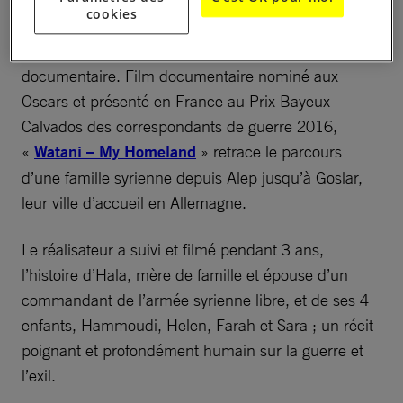
cookies
11e). Le film sera suivi d’une rencontre avec le
réalisateur et la famille syrienne, protagoniste du
documentaire. Film documentaire nominé aux
Oscars et présenté en France au Prix Bayeux-
Calvados des correspondants de guerre 2016,
«
Watani – My Homeland
» retrace le parcours
d’une famille syrienne depuis Alep jusqu’à Goslar,
leur ville d’accueil en Allemagne.
Le réalisateur a suivi et filmé pendant 3 ans,
l’histoire d’Hala, mère de famille et épouse d’un
commandant de l’armée syrienne libre, et de ses 4
enfants, Hammoudi, Helen, Farah et Sara ; un récit
poignant et profondément humain sur la guerre et
l’exil.