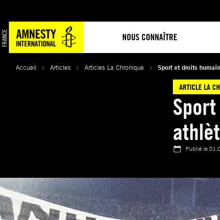
Aller
au
contenu
NOUS CONNAÎTRE
Accueil
Articles
Articles La Chronique
Sport et droits humain
ARTICLE LA C
Sport
athlè
Publié le
01.