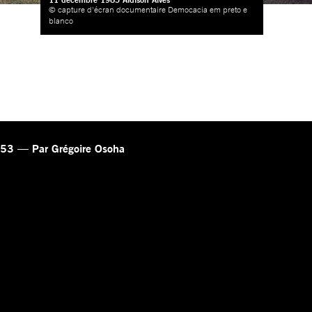
© capture d'écran documentaire Democacia em preto e
blanco
-453 — Par Grégoire Osoha