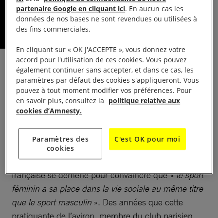
partenaire Google en cliquant ici
. En aucun cas les
Extrait de la Chronique de juillet-août 2024
données de nos bases ne sont revendues ou utilisées à
#452/453 – Par Bernard Debord
des fins commerciales.
En cliquant sur « OK J'ACCEPTE », vous donnez votre
accord pour l'utilisation de ces cookies. Vous pouvez
également continuer sans accepter, et dans ce cas, les
paramètres par défaut des cookies s'appliqueront. Vous
pouvez à tout moment modifier vos préférences. Pour
20 août 1922, stade Pershing, Paris —
«
Je
en savoir plus, consultez la
politique relative aux
déclare ouverts les premiers Jeux olympiques
cookies d’Amnesty.
féminins du monde.
» L’ovation qui salue ces mots
prononcés avec autorité devant 20 000 spectateurs
Paramètres des
C'est OK pour moi
a, pour Alice Milliat, la saveur d’une victoire
cookies
personnelle. Voilà des années que cette sportive
française se démène pour convaincre que «
le sport
féminin a sa place dans la vie sociale au même titre
que le sport masculin
». Des années que cette
pratiquante de l’aviron, membre du club parisien