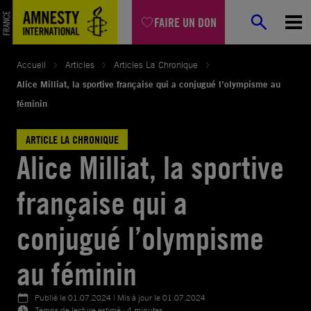
Aller
FAIRE UN DON
au
contenu
Accueil
Articles
Articles La Chronique
Alice Milliat, la sportive française qui a conjugué l’olympisme au
féminin
ARTICLE LA CHRONIQUE
Alice Milliat, la sportive
française qui a
conjugué l’olympisme
au féminin
Publié le
01.07.2024
| Mis à jour le
01.07.2024
Temps de lecture estimé : 4 minutes