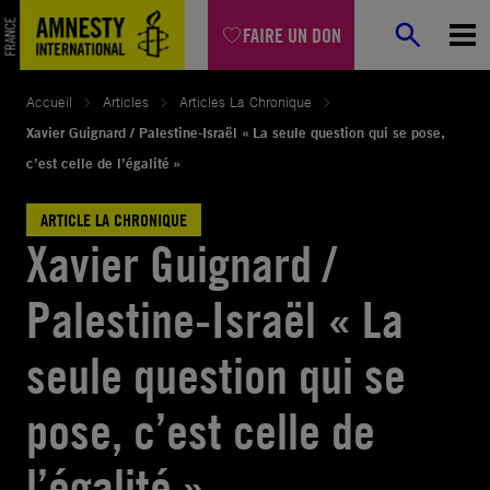
Aller
FAIRE UN DON
au
contenu
Accueil
Articles
Articles La Chronique
Xavier Guignard / Palestine-Israël « La seule question qui se pose,
c’est celle de l’égalité »
ARTICLE LA CHRONIQUE
Xavier Guignard /
Palestine-Israël « La
seule question qui se
pose, c’est celle de
l’égalité »