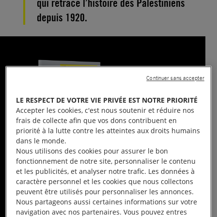
qui retrace l’histoire des Palestiniens
depuis 1920.
Continuer sans accepter
LE RESPECT DE VOTRE VIE PRIVÉE EST NOTRE PRIORITÉ
Accepter les cookies, c'est nous soutenir et réduire nos
frais de collecte afin que vos dons contribuent en
priorité à la lutte contre les atteintes aux droits humains
dans le monde.
Nous utilisons des cookies pour assurer le bon
fonctionnement de notre site, personnaliser le contenu
et les publicités, et analyser notre trafic. Les données à
caractère personnel et les cookies que nous collectons
Grand Entretien de
de mai 2025
La Chronique
peuvent être utilisés pour personnaliser les annonces.
# 462
Nous partageons aussi certaines informations sur votre
— Propos recueillis par Thierry Brésillon,
navigation avec nos partenaires. Vous pouvez entres