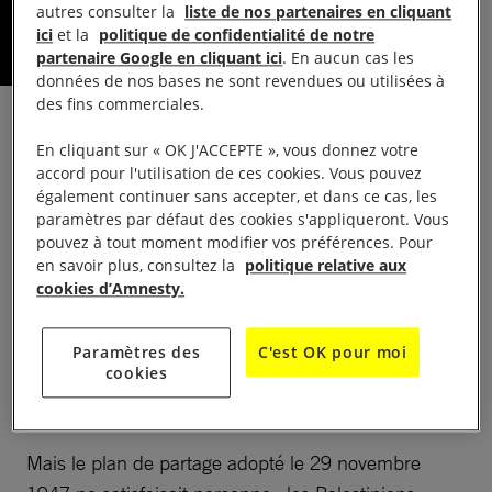
autres consulter la
liste de nos partenaires en cliquant
illustration d’Alizée De Pin
ici
et la
politique de confidentialité de notre
partenaire Google en cliquant ici
. En aucun cas les
données de nos bases ne sont revendues ou utilisées à
des fins commerciales.
Vous écrivez que la partition de la Palestine
En cliquant sur « OK J'ACCEPTE », vous donnez votre
décidée en 1947 a été le point de départ du
accord pour l'utilisation de ces cookies. Vous pouvez
drame, et non une solution équitable. Pouvez-vous
également continuer sans accepter, et dans ce cas, les
paramètres par défaut des cookies s'appliqueront. Vous
l’expliquer ?
pouvez à tout moment modifier vos préférences. Pour
en savoir plus, consultez la
politique relative aux
Xavier Guignard :
L’idée d’un partage du territoire
cookies d’Amnesty.
était déjà évoquée en 1937 lorsque les
Britanniques, alors puissance mandataire, ont dû
Paramètres des
C'est OK pour moi
faire face à la révolte palestinienne déclenchée par
cookies
l’expansion du projet sioniste.
Mais le plan de partage adopté le 29 novembre