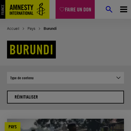
Aller
FAIRE UN DON
au
contenu
Accueil
Pays
Burundi
BURUNDI
Type de contenu
RÉINITIALISER
PAYS