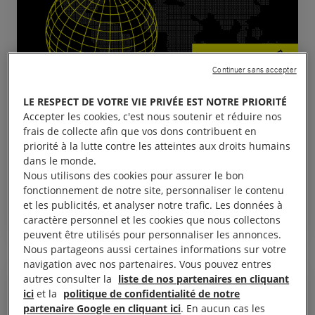
Continuer sans accepter
LE RESPECT DE VOTRE VIE PRIVÉE EST NOTRE PRIORITÉ
Accepter les cookies, c'est nous soutenir et réduire nos
30 août, 2023
frais de collecte afin que vos dons contribuent en
Burundi : De nouveaux appels à la libération
priorité à la lutte contre les atteintes aux droits humains
d’une journaliste, un an après son arrestation
dans le monde.
Nous utilisons des cookies pour assurer le bon
fonctionnement de notre site, personnaliser le contenu
et les publicités, et analyser notre trafic. Les données à
BURUNDI
LIBERTÉ D'EXPRESSION
caractère personnel et les cookies que nous collectons
peuvent être utilisés pour personnaliser les annonces.
Nous partageons aussi certaines informations sur votre
navigation avec nos partenaires. Vous pouvez entres
autres consulter la
liste de nos partenaires en cliquant
COMMUNIQUÉ DE PRESSE
ici
et la
politique de confidentialité de notre
partenaire Google en cliquant ici
. En aucun cas les