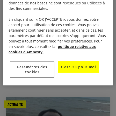
données de nos bases ne sont revendues ou utilisées à
des fins commerciales.
En cliquant sur « OK J'ACCEPTE », vous donnez votre
accord pour l'utilisation de ces cookies. Vous pouvez
également continuer sans accepter, et dans ce cas, les
paramètres par défaut des cookies s'appliqueront. Vous
13 mars, 2023
pouvez à tout moment modifier vos préférences. Pour
Burundi : Libérez cinq défenseurs des droits
en savoir plus, consultez la
politique relative aux
cookies d’Amnesty.
humains
Paramètres des
C'est OK pour moi
cookies
BURUNDI
ACTUALITÉ