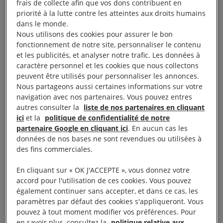
frais de collecte afin que vos dons contribuent en
situation grave. [
Vous préférez recevoir les actions
priorité à la lutte contre les atteintes aux droits humains
urgentes par email ?
] En nous mobilisant
dans le monde.
rapidement et massivement nous pouvons améliorer
Nous utilisons des cookies pour assurer le bon
fonctionnement de notre site, personnaliser le contenu
la situation de personnes en danger.
et les publicités, et analyser notre trafic. Les données à
caractère personnel et les cookies que nous collectons
À lire aussi :
Aucun contenu sélectionné.
peuvent être utilisés pour personnaliser les annonces.
Nous partageons aussi certaines informations sur votre
navigation avec nos partenaires. Vous pouvez entres
À lire aussi :
Aucun contenu sélectionné.
autres consulter la
liste de nos partenaires en cliquant
ici
et la
politique de confidentialité de notre
partenaire Google en cliquant ici
. En aucun cas les
données de nos bases ne sont revendues ou utilisées à
des fins commerciales.
Comment ça marche ?
En cliquant sur « OK J'ACCEPTE », vous donnez votre
accord pour l'utilisation de ces cookies. Vous pouvez
1. Nos chercheuses et chercheurs identifient une
également continuer sans accepter, et dans ce cas, les
situation qui nécessite une action immédiate
paramètres par défaut des cookies s'appliqueront. Vous
pouvez à tout moment modifier vos préférences. Pour
en savoir plus, consultez la
politique relative aux