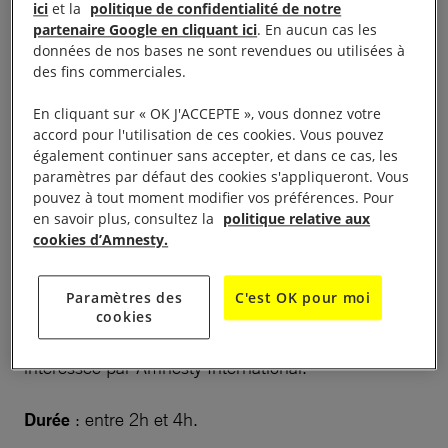
les récentes décisions prises au Conseil
ici
et la
politique de confidentialité de notre
partenaire Google en cliquant ici
. En aucun cas les
International (août 2017) en matière de structures,
données de nos bases ne sont revendues ou utilisées à
ainsi que sur les statuts d’Amnesty International
des fins commerciales.
France (tels que votés par l’assemblée générale
En cliquant sur « OK J'ACCEPTE », vous donnez votre
extraordinaire du 18 juin 2017) : tous ces éléments
accord pour l'utilisation de ces cookies. Vous pouvez
irriguent le contenu de cette formation.
également continuer sans accepter, et dans ce cas, les
paramètres par défaut des cookies s'appliqueront. Vous
pouvez à tout moment modifier vos préférences. Pour
Vous serez incollable sur le fonctionnement
en savoir plus, consultez la
politique relative aux
d’Amnesty International après l’avoir suivie !
cookies d’Amnesty.
Informations pratiques
Paramètres des
C'est OK pour moi
cookies
Public
: toute personne – membre ou pas –
intéressée par Amnesty International.
Durée
: entre 2h et 4h.