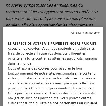
nouvelles sympathisant.es et militant.es du
mouvement ! Elle est également recommandée aux
personnes qui ne l’ont pas suivie depuis plusieurs
années, afin d’en appréhender les changements
tant au niveau international qu’au niveau d’Amnesty
Continuer sans accepter
France.
LE RESPECT DE VOTRE VIE PRIVÉE EST NOTRE PRIORITÉ
Accepter les cookies, c'est nous soutenir et réduire nos
Objectif
frais de collecte afin que vos dons contribuent en
priorité à la lutte contre les atteintes aux droits humains
dans le monde.
Nous utilisons des cookies pour assurer le bon
Cette formation vous permettra de mieux
fonctionnement de notre site, personnaliser le contenu
appréhender les mécanismes du mouvement
et les publicités, et analyser notre trafic. Les données à
Amnesty International.
caractère personnel et les cookies que nous collectons
peuvent être utilisés pour personnaliser les annonces.
Nous partageons aussi certaines informations sur votre
Le fonctionnement de la démocratie interne au
navigation avec nos partenaires. Vous pouvez entres
mouvement, son évolution en tant qu’organisation,
autres consulter la
liste de nos partenaires en cliquant