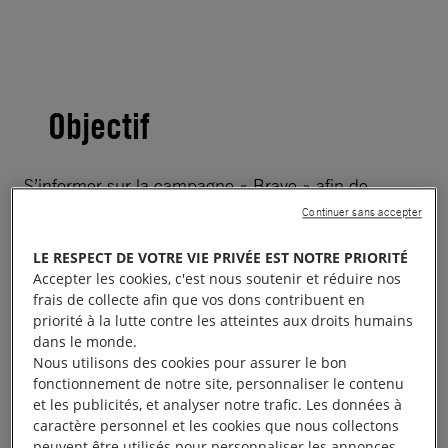
Objectif
S’informer sur la campagne « Brave » afin de
pouvoir se l’approprier, la porter au mieux et réaliser
Continuer sans accepter
des actions militantes efficaces.
LE RESPECT DE VOTRE VIE PRIVÉE EST NOTRE PRIORITÉ
Accepter les cookies, c'est nous soutenir et réduire nos
Mieux comprendre comment la campagne
frais de collecte afin que vos dons contribuent en
« Brave » s’intègre dans la mission d’Amnesty, en
priorité à la lutte contre les atteintes aux droits humains
dans le monde.
connaître les objectifs, les axes et les thématiques,
Nous utilisons des cookies pour assurer le bon
pour que les militants puissent y prendre part
fonctionnement de notre site, personnaliser le contenu
activement.
et les publicités, et analyser notre trafic. Les données à
caractère personnel et les cookies que nous collectons
peuvent être utilisés pour personnaliser les annonces.