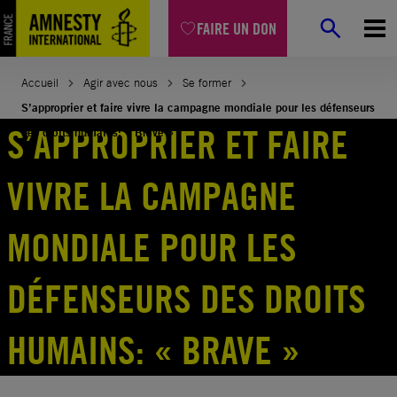
Aller
FAIRE UN DON
au
contenu
Accueil
Agir avec nous
Se former
S’approprier et faire vivre la campagne mondiale pour les défenseurs
S’APPROPRIER ET FAIRE
des droits humains: « Brave »
VIVRE LA CAMPAGNE
MONDIALE POUR LES
DÉFENSEURS DES DROITS
HUMAINS: « BRAVE »