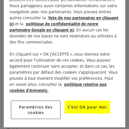
Programme
Nous partageons aussi certaines informations sur votre
navigation avec nos partenaires. Vous pouvez entres
autres consulter la
liste de nos partenaires en cliquant
ici
et la
politique de confidentialité de notre
Présentation de la campagne :
partenaire Google en cliquant ici
. En aucun cas les
objectifs, cibles, axes de travail
données de nos bases ne sont revendues ou utilisées à
et actions à mener… ;
des fins commerciales.
Actions de sensibilisation:
diffusion des
En cliquant sur « OK J'ACCEPTE », vous donnez votre
messages/positions de la
accord pour l'utilisation de ces cookies. Vous pouvez
également continuer sans accepter, et dans ce cas, les
campagne et déconstruction
paramètres par défaut des cookies s'appliqueront. Vous
des discours négatifs ;
pouvez à tout moment modifier vos préférences. Pour
Intensification des actions en
en savoir plus, consultez la
politique relative aux
faveur des personnes en
cookies d’Amnesty.
danger.
Paramètres des
C'est OK pour moi
Informations pratiques
cookies