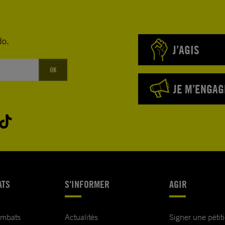
do.
J’AGIS
OK
JE M’ENGAG
ATS
S'INFORMER
AGIR
ombats
Actualités
Signer une pétit