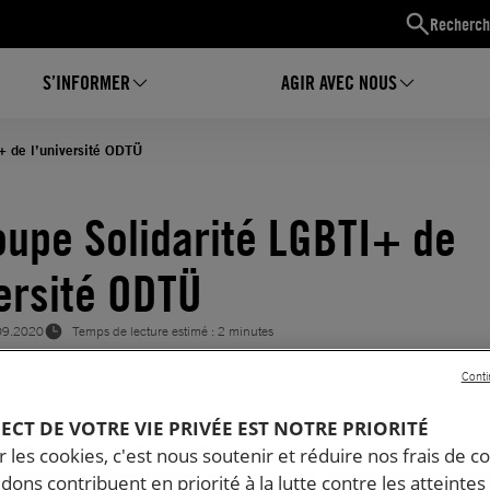
Recherch
S’INFORMER
AGIR AVEC NOUS
+ de l’université ODTÜ
oupe Solidarité LGBTI+ de
versité ODTÜ
09.2020
Temps de lecture estimé : 2 minutes
Conti
PECT DE VOTRE VIE PRIVÉE EST NOTRE PRIORITÉ
 les cookies, c'est nous soutenir et réduire nos frais de co
dons contribuent en priorité à la lutte contre les atteintes