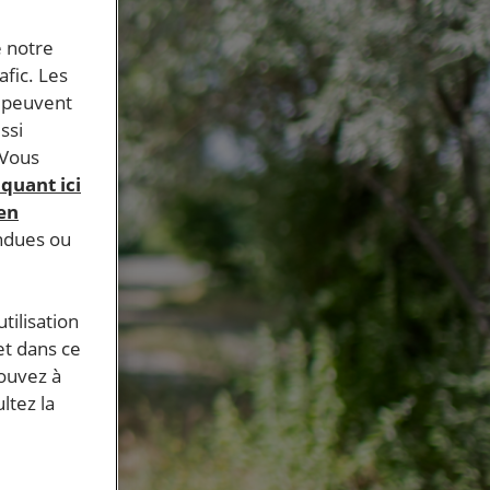
e notre
afic. Les
s peuvent
ssi
 Vous
iquant ici
 en
endues ou
tilisation
et dans ce
pouvez à
ltez la