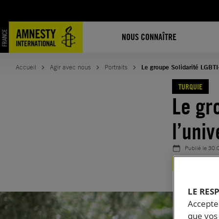
Aller
au
contenu
NOUS CONNAÎTRE
Accueil
Agir avec nous
Portraits
Le groupe Solidarité LGBTI
TURQUIE
Le gr
l’uni
Publié le
30.
TURQUIE
LE RES
Accepter
que vos 