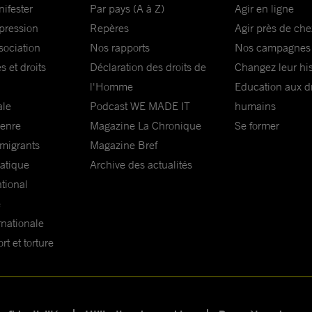
nifester
Par pays (A à Z)
Agir en ligne
xpression
Repères
Agir près de che
sociation
Nos rapports
Nos campagnes
s et droits
Déclaration des droits de
Changez leur his
l'Homme
Education aux dr
ale
Podcast WE MADE IT
humains
genre
Magazine La Chronique
Se former
 migrants
Magazine Bref
matique
Archive des actualités
ational
e
rnationale
t et torture