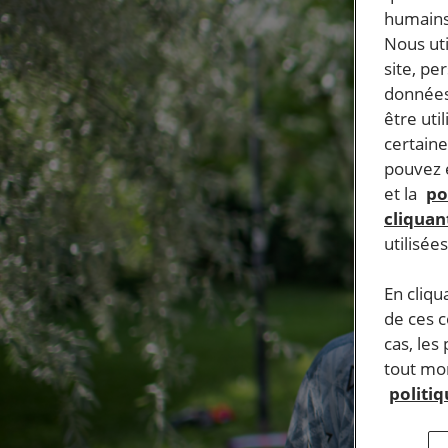
humains
Nous ut
site, pe
données
être uti
certaine
pouvez e
et la
po
cliquant
utilisée
En cliqu
de ces 
cas, les
tout mom
politi