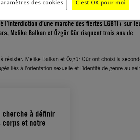
Paramètres des cookies
C'est OK pour moi
ié l’interdiction d’une marche des fiertés LGBTI+ sur le
a, Melike Balkan et Özgür Gür risquent trois ans de
 à résister. Melike Balkan et Özgür Gür ont choisi la secon
gés liés à l’orientation sexuelle et l’identité de genre au s
 cherche à définir
 corps et notre