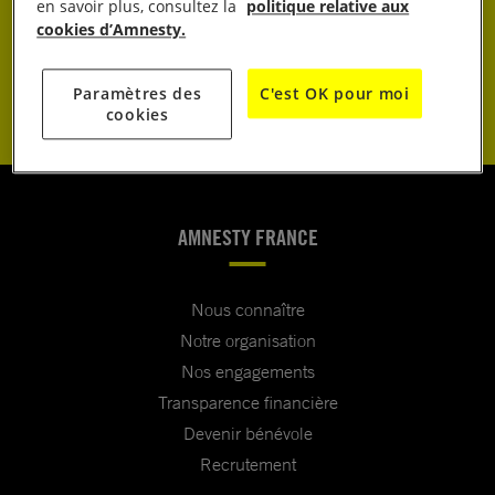
JE DONNE
en savoir plus, consultez la
politique relative aux
cookies d’Amnesty.
JE M’ENGAGE
Paramètres des
C'est OK pour moi
cookies
AMNESTY FRANCE
Nous connaître
Notre organisation
Nos engagements
Transparence financière
Devenir bénévole
Recrutement