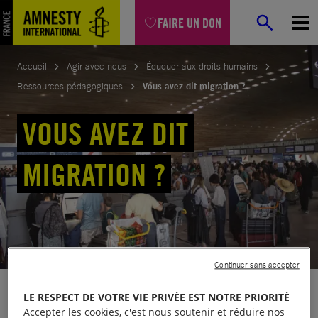
Aller
FAIRE UN DON
au
contenu
Accueil
Agir avec nous
Éduquer aux droits humains
Ressources pédagogiques
Vous avez dit migration ?
VOUS AVEZ DIT
MIGRATION ?
Continuer sans accepter
LE RESPECT DE VOTRE VIE PRIVÉE EST NOTRE PRIORITÉ
Partager
Accepter les cookies, c'est nous soutenir et réduire nos