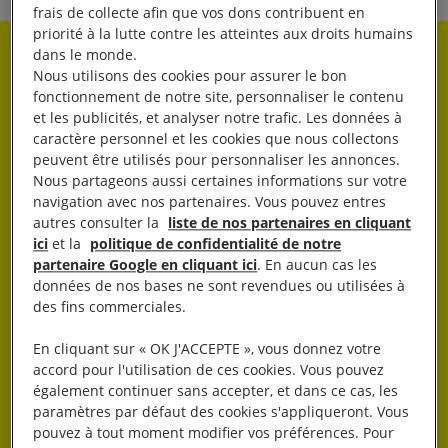
frais de collecte afin que vos dons contribuent en
priorité à la lutte contre les atteintes aux droits humains
dans le monde.
Rester informé·e
Nous utilisons des cookies pour assurer le bon
fonctionnement de notre site, personnaliser le contenu
et les publicités, et analyser notre trafic. Les données à
Abonnez-vous à notre newsletter hebdo.
caractère personnel et les cookies que nous collectons
peuvent être utilisés pour personnaliser les annonces.
Nous partageons aussi certaines informations sur votre
OK
navigation avec nos partenaires. Vous pouvez entres
autres consulter la
liste de nos partenaires en cliquant
ici
et la
politique de confidentialité de notre
partenaire Google en cliquant ici
. En aucun cas les
données de nos bases ne sont revendues ou utilisées à
des fins commerciales.
En cliquant sur « OK J'ACCEPTE », vous donnez votre
J’AGIS
accord pour l'utilisation de ces cookies. Vous pouvez
également continuer sans accepter, et dans ce cas, les
paramètres par défaut des cookies s'appliqueront. Vous
pouvez à tout moment modifier vos préférences. Pour