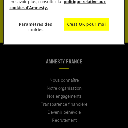
JE DONNE
en savoir plus, consultez la
politique relative aux
cookies d’Amnesty.
JE M’ENGAGE
Paramètres des
C'est OK pour moi
cookies
AMNESTY FRANCE
Nous connaître
Notre organisation
Nos engagements
Transparence financière
Devenir bénévole
Recrutement