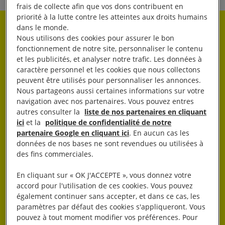
frais de collecte afin que vos dons contribuent en
priorité à la lutte contre les atteintes aux droits humains
dans le monde.
Rester informé·e
Nous utilisons des cookies pour assurer le bon
fonctionnement de notre site, personnaliser le contenu
et les publicités, et analyser notre trafic. Les données à
Abonnez-vous à notre newsletter hebdo.
caractère personnel et les cookies que nous collectons
peuvent être utilisés pour personnaliser les annonces.
Nous partageons aussi certaines informations sur votre
OK
navigation avec nos partenaires. Vous pouvez entres
autres consulter la
liste de nos partenaires en cliquant
ici
et la
politique de confidentialité de notre
partenaire Google en cliquant ici
. En aucun cas les
données de nos bases ne sont revendues ou utilisées à
des fins commerciales.
En cliquant sur « OK J'ACCEPTE », vous donnez votre
J’AGIS
accord pour l'utilisation de ces cookies. Vous pouvez
également continuer sans accepter, et dans ce cas, les
paramètres par défaut des cookies s'appliqueront. Vous
pouvez à tout moment modifier vos préférences. Pour