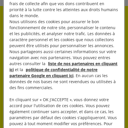
frais de collecte afin que vos dons contribuent en
priorité à la lutte contre les atteintes aux droits humains
dans le monde.
Rester informé·e
Nous utilisons des cookies pour assurer le bon
fonctionnement de notre site, personnaliser le contenu
et les publicités, et analyser notre trafic. Les données à
Abonnez-vous à notre newsletter hebdo.
caractère personnel et les cookies que nous collectons
peuvent être utilisés pour personnaliser les annonces.
Nous partageons aussi certaines informations sur votre
OK
navigation avec nos partenaires. Vous pouvez entres
autres consulter la
liste de nos partenaires en cliquant
ici
et la
politique de confidentialité de notre
partenaire Google en cliquant ici
. En aucun cas les
données de nos bases ne sont revendues ou utilisées à
des fins commerciales.
En cliquant sur « OK J'ACCEPTE », vous donnez votre
J’AGIS
accord pour l'utilisation de ces cookies. Vous pouvez
également continuer sans accepter, et dans ce cas, les
paramètres par défaut des cookies s'appliqueront. Vous
pouvez à tout moment modifier vos préférences. Pour