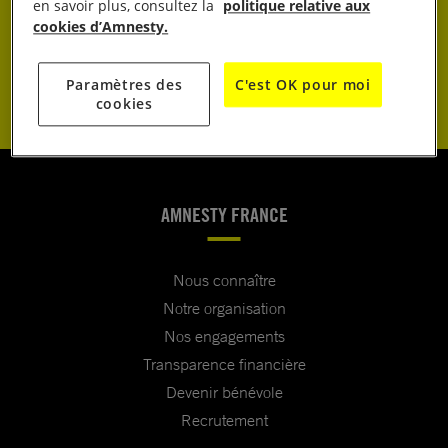
JE DONNE
en savoir plus, consultez la
politique relative aux
cookies d’Amnesty.
JE M’ENGAGE
Paramètres des
C'est OK pour moi
cookies
AMNESTY FRANCE
Nous connaître
Notre organisation
Nos engagements
Transparence financière
Devenir bénévole
Recrutement