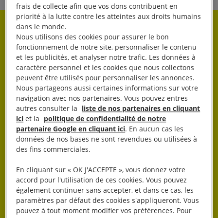
frais de collecte afin que vos dons contribuent en
priorité à la lutte contre les atteintes aux droits humains
dans le monde.
Rester informé·e
Nous utilisons des cookies pour assurer le bon
fonctionnement de notre site, personnaliser le contenu
et les publicités, et analyser notre trafic. Les données à
Abonnez-vous à notre newsletter hebdo.
caractère personnel et les cookies que nous collectons
peuvent être utilisés pour personnaliser les annonces.
Nous partageons aussi certaines informations sur votre
OK
navigation avec nos partenaires. Vous pouvez entres
autres consulter la
liste de nos partenaires en cliquant
ici
et la
politique de confidentialité de notre
partenaire Google en cliquant ici
. En aucun cas les
données de nos bases ne sont revendues ou utilisées à
des fins commerciales.
En cliquant sur « OK J'ACCEPTE », vous donnez votre
J’AGIS
accord pour l'utilisation de ces cookies. Vous pouvez
également continuer sans accepter, et dans ce cas, les
paramètres par défaut des cookies s'appliqueront. Vous
pouvez à tout moment modifier vos préférences. Pour