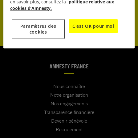
JE DONNE
en savoir plus, consultez la
politique relative aux
cookies d’Amnesty.
JE M’ENGAGE
Paramètres des
C'est OK pour moi
cookies
AMNESTY FRANCE
Nous connaître
Notre organisation
Nos engagements
Transparence financière
Devenir bénévole
Recrutement