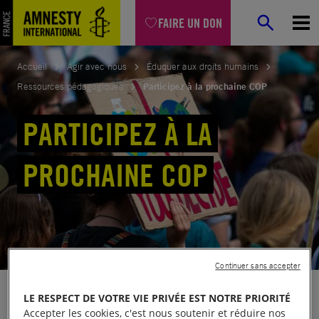
Aller
FAIRE UN DON
au
contenu
Accueil
Agir avec nous
Éduquer aux droits humains
Ressources pédagogiques
Participez à la prochaine COP
PARTICIPEZ À LA
PROCHAINE COP
Continuer sans accepter
LE RESPECT DE VOTRE VIE PRIVÉE EST NOTRE PRIORITÉ
Partager
Accepter les cookies, c'est nous soutenir et réduire nos