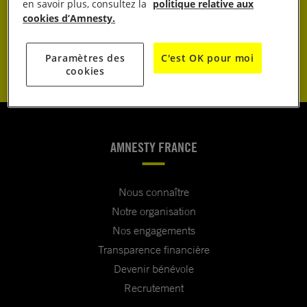
JE DONNE
en savoir plus, consultez la
politique relative aux
cookies d’Amnesty.
JE M’ENGAGE
Paramètres des
C'est OK pour moi
cookies
AMNESTY FRANCE
Nous connaître
Notre organisation
Nos engagements
Transparence financière
Devenir bénévole
Recrutement