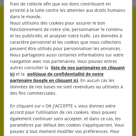
frais de collecte afin que vos dons contribuent en
priorité à la lutte contre les atteintes aux droits humains
dans le monde.
Rester informé·e
Nous utilisons des cookies pour assurer le bon
fonctionnement de notre site, personnaliser le contenu
et les publicités, et analyser notre trafic. Les données à
Abonnez-vous à notre newsletter hebdo.
caractère personnel et les cookies que nous collectons
peuvent être utilisés pour personnaliser les annonces.
Nous partageons aussi certaines informations sur votre
OK
navigation avec nos partenaires. Vous pouvez entres
autres consulter la
liste de nos partenaires en cliquant
ici
et la
politique de confidentialité de notre
partenaire Google en cliquant ici
. En aucun cas les
données de nos bases ne sont revendues ou utilisées à
des fins commerciales.
En cliquant sur « OK J'ACCEPTE », vous donnez votre
J’AGIS
accord pour l'utilisation de ces cookies. Vous pouvez
également continuer sans accepter, et dans ce cas, les
paramètres par défaut des cookies s'appliqueront. Vous
pouvez à tout moment modifier vos préférences. Pour