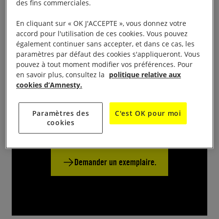
des fins commerciales.
Aborder les luttes contre les discriminations,
En cliquant sur « OK J'ACCEPTE », vous donnez votre
Imaginer des solutions créatives pour lutter contre
accord pour l'utilisation de ces cookies. Vous pouvez
les discriminations.
également continuer sans accepter, et dans ce cas, les
paramètres par défaut des cookies s'appliqueront. Vous
pouvez à tout moment modifier vos préférences. Pour
en savoir plus, consultez la
politique relative aux
Recevez gratuitement le
cookies d’Amnesty.
livret pédagogique.
Paramètres des
C'est OK pour moi
cookies
Version numérique.
Demander un exemplaire.