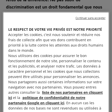
discrimination est un droit fondamental que nous
nous efforçons de faire respecter.
Découvrez notre
Continuer sans accepter
livret pour aborder ce sujet avec vos publics.
LE RESPECT DE VOTRE VIE PRIVÉE EST NOTRE PRIORITÉ
Ce livret propose plusieurs modules progressifs
Accepter les cookies, c'est nous soutenir et réduire nos
frais de collecte afin que vos dons contribuent en
d’activités clés en main pour :
priorité à la lutte contre les atteintes aux droits humains
dans le monde.
Se familiariser avec la thématique de l’égalité et
Nous utilisons des cookies pour assurer le bon
fonctionnement de notre site, personnaliser le contenu
de la non-discrimination,
et les publicités, et analyser notre trafic. Les données à
Identifier les origines de la discrimination,
caractère personnel et les cookies que nous collectons
notamment les stéréotypes et les préjugés,
peuvent être utilisés pour personnaliser les annonces.
Nous partageons aussi certaines informations sur votre
Échanger sur les différentes discriminations
navigation avec nos partenaires. Vous pouvez entres
vécues au quotidien par des personnes de
autres consulter la
liste de nos partenaires en cliquant
diverses parties du monde,
ici
et la
politique de confidentialité de notre
partenaire Google en cliquant ici
. En aucun cas les
Étudier les liens entre la discrimination et les
données de nos bases ne sont revendues ou utilisées à
droits humains,