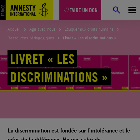
Aller
FAIRE UN DON
au
contenu
Accueil
Agir avec nous
Éduquer aux droits humains
Ressources pédagogiques
Livret « Les discriminations »
LIVRET « LES
DISCRIMINATIONS »
La discrimination est fondée sur l’intolérance et le
refus de la différence. Ne pas subir de