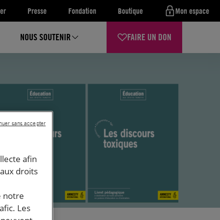
er
Presse
Fondation
Boutique
Mon espace
NOUS SOUTENIR
FAIRE UN DON
nuer sans accepter
llecte afin
 aux droits
e notre
afic. Les