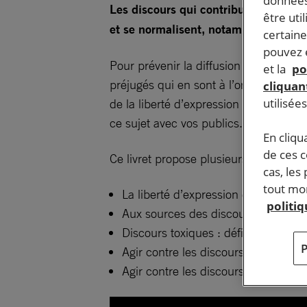
données
Les discours qui contribuent à stigmat
être uti
et se normalisent, notamment sur Int
certaine
pouvez e
Pour prévenir la diffusion de ces disc
et la
po
préjugés qui en sont à l’origine et de 
cliquant
utilisée
de la liberté d’expression et d’appréh
ce sujet avec vos publics.
En cliqu
de ces 
Ce livret propose plusieurs modules pr
cas, les
tout mom
La liberté d’expression et son cadre
politi
Aux sources des discours toxiques :
Discours toxiques : définition, anal
Agir contre les discours toxiques en
Agir contre les discours toxiques en