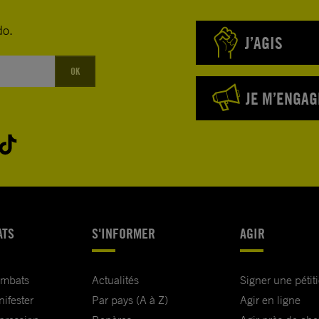
do.
J’AGIS
OK
JE M’ENGAG
ATS
S'INFORMER
AGIR
ombats
Actualités
Signer une pétit
nifester
Par pays (A à Z)
Agir en ligne