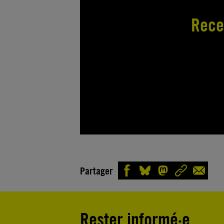
Rece
Partager
Rester informé·e