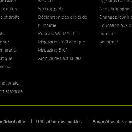
xpression
Repères
Agir près de che
sociation
Nos rapports
Nos campagnes
s et droits
Déclaration des droits de
Changez leur his
l'Homme
Education aux dr
ale
Podcast WE MADE IT
humains
genre
Magazine La Chronique
Se former
 migrants
Magazine Bref
matique
Archive des actualités
ational
e
rnationale
t et torture
nfidentialité
Utilisation des cookies
Paramètres des coo