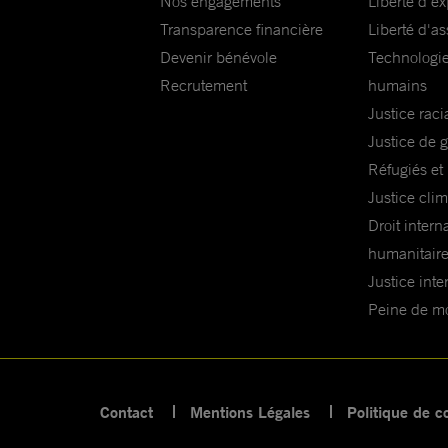
Nos engagements
Liberté d'e
Transparence financière
Liberté d'as
Devenir bénévole
Technologie
Recrutement
humains
Justice raci
Justice de 
Réfugiés et
Justice cli
Droit intern
humanitair
Justice inte
Peine de mor
Contact
Mentions Légales
Politique de co