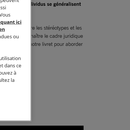
s peuvent
t groupes d’individus se généralisent
ssi
 Vous
iquant ici
de déconstruire les stéréotypes et les
 en
ensable de connaître le cadre juridique
endues ou
al. Découvrez notre livret pour aborder
tilisation
et dans ce
pouvez à
ltez la