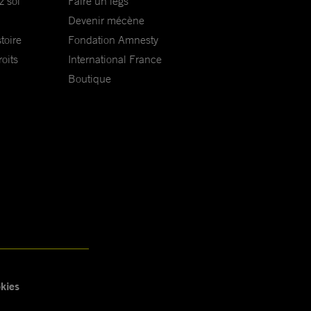
z soi
Faire un legs
Devenir mécène
toire
Fondation Amnesty
oits
International France
Boutique
kies