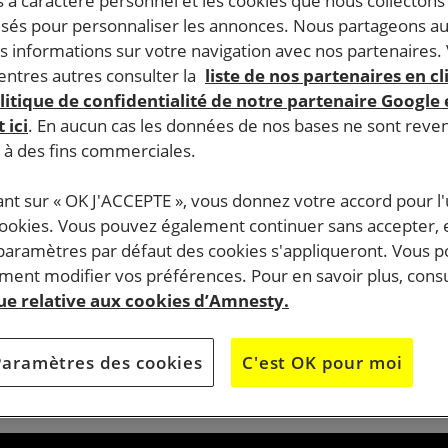
 à caractère personnel et les cookies que nous collecton
iser et à alimenter l’hostilité envers certains individus e
lisés pour personnaliser les annonces. Nous partageons au
ernet et les réseaux sociaux.
s informations sur votre navigation avec nos partenaires.
ntres autres consulter la
liste de nos partenaires en cl
ours et empêcher la haine de se répandre, il est nécessaire 
litique de confidentialité de notre partenaire Google
lutter contre leurs impacts négatifs. Il est également indisp
 ici
. En aucun cas les données de nos bases ne sont rev
s à des fins commerciales.
ender les enjeux liés aux restrictions de ce droit fondament
ant sur « OK J'ACCEPTE », vous donnez votre accord pour l'u
cookies. Vous pouvez également continuer sans accepter, 
ogressifs d’activités clés en main :
 paramètres par défaut des cookies s'appliqueront. Vous 
ent modifier vos préférences. Pour en savoir plus, consu
 juridique,
que relative aux cookies d’Amnesty.
 stéréotypes et préjugés,
yse et impact,
Paramètres des cookies
C'est OK pour moi
 face à face,
 ligne.