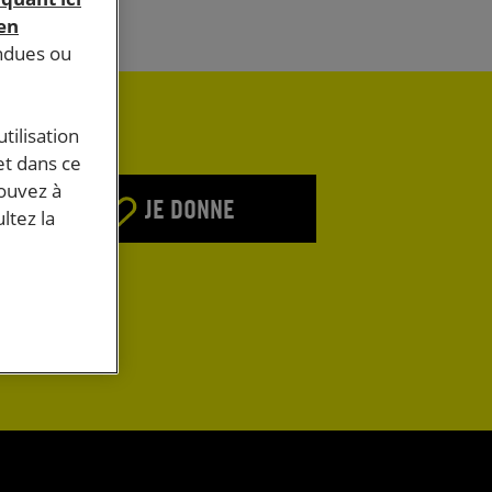
 en
endues ou
tilisation
et dans ce
pouvez à
JE DONNE
ltez la
E