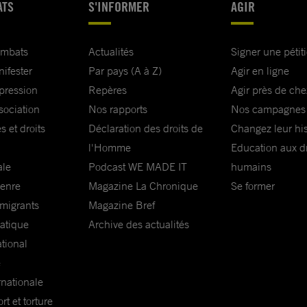
ATS
S'INFORMER
AGIR
ombats
Actualités
Signer une pétit
nifester
Par pays (A à Z)
Agir en ligne
xpression
Repères
Agir près de che
sociation
Nos rapports
Nos campagnes
s et droits
Déclaration des droits de
Changez leur his
l'Homme
Education aux dr
ale
Podcast WE MADE IT
humains
genre
Magazine La Chronique
Se former
 migrants
Magazine Bref
matique
Archive des actualités
ational
e
rnationale
t et torture