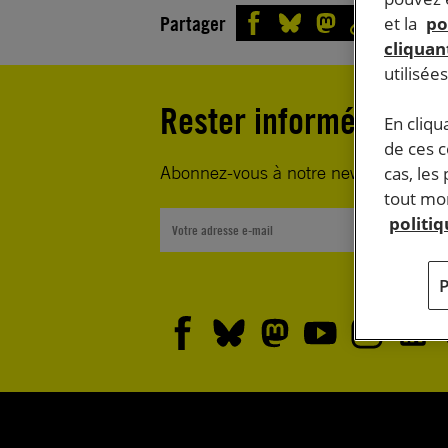
Partager
et la
po
cliquant
utilisée
Rester informé·e
En cliqu
de ces 
Abonnez-vous à notre newsletter heb
cas, les
tout mom
politi