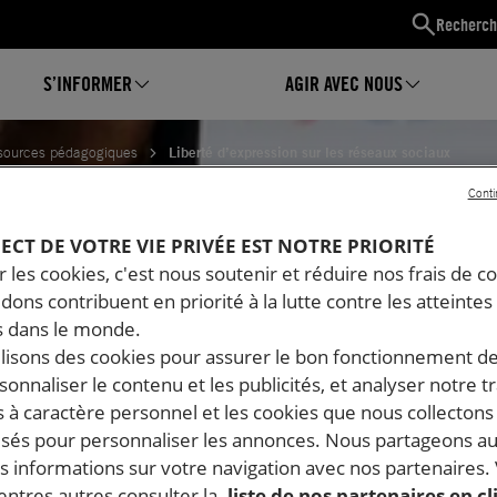
Recherch
S’INFORMER
AGIR AVEC NOUS
sources pédagogiques
Liberté d’expression sur les réseaux sociaux
Conti
D’EXPRESSION SUR LES RÉS
PECT DE VOTRE VIE PRIVÉE EST NOTRE PRIORITÉ
 les cookies, c'est nous soutenir et réduire nos frais de co
dons contribuent en priorité à la lutte contre les atteintes
 dans le monde.
ilisons des cookies pour assurer le bon fonctionnement d
rsonnaliser le contenu et les publicités, et analyser notre tr
 à caractère personnel et les cookies que nous collecton
lisés pour personnaliser les annonces. Nous partageons au
s informations sur votre navigation avec nos partenaires.
ntres autres consulter la
liste de nos partenaires en cl