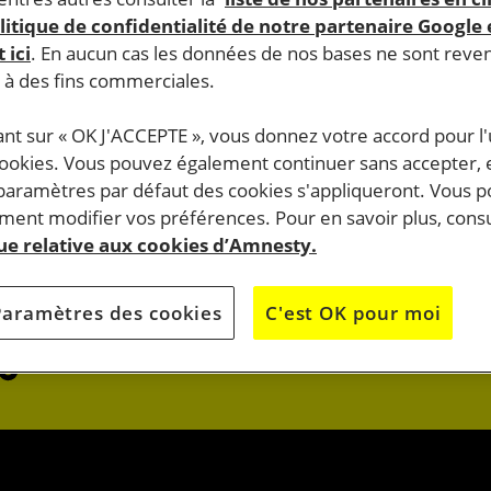
litique de confidentialité de notre partenaire Google
 ici
. En aucun cas les données de nos bases ne sont rev
s à des fins commerciales.
ant sur « OK J'ACCEPTE », vous donnez votre accord pour l'u
cookies. Vous pouvez également continuer sans accepter, 
do.
 paramètres par défaut des cookies s'appliqueront. Vous 
J’AGIS
ent modifier vos préférences. Pour en savoir plus, consu
que relative aux cookies d’Amnesty.
OK
JE M’ENGAG
Paramètres des cookies
C'est OK pour moi