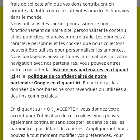
frais de collecte afin que vos dons contribuent en
priorité à la lutte contre les atteintes aux droits humains
dans le monde.
Rester informé·e
Nous utilisons des cookies pour assurer le bon
fonctionnement de notre site, personnaliser le contenu
et les publicités, et analyser notre trafic. Les données à
Abonnez-vous à notre newsletter hebdo.
caractère personnel et les cookies que nous collectons
peuvent être utilisés pour personnaliser les annonces.
Nous partageons aussi certaines informations sur votre
OK
navigation avec nos partenaires. Vous pouvez entres
autres consulter la
liste de nos partenaires en cliquant
ici
et la
politique de confidentialité de notre
partenaire Google en cliquant ici
. En aucun cas les
données de nos bases ne sont revendues ou utilisées à
des fins commerciales.
En cliquant sur « OK J'ACCEPTE », vous donnez votre
J’AGIS
accord pour l'utilisation de ces cookies. Vous pouvez
également continuer sans accepter, et dans ce cas, les
paramètres par défaut des cookies s'appliqueront. Vous
pouvez à tout moment modifier vos préférences. Pour