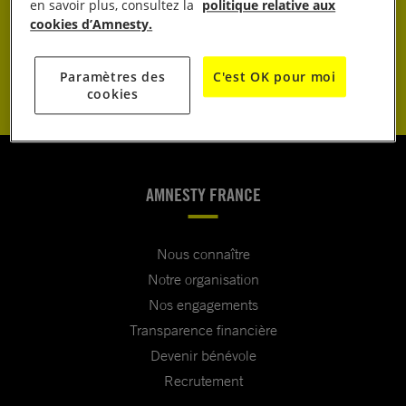
JE DONNE
en savoir plus, consultez la
politique relative aux
cookies d’Amnesty.
JE M’ENGAGE
Paramètres des
C'est OK pour moi
cookies
AMNESTY FRANCE
Nous connaître
Notre organisation
Nos engagements
Transparence financière
Devenir bénévole
Recrutement