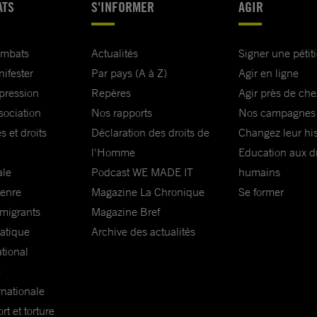
ATS
S'INFORMER
AGIR
ombats
Actualités
Signer une pétit
nifester
Par pays (A à Z)
Agir en ligne
xpression
Repères
Agir près de che
sociation
Nos rapports
Nos campagnes
s et droits
Déclaration des droits de
Changez leur his
l'Homme
Education aux dr
ale
Podcast WE MADE IT
humains
genre
Magazine La Chronique
Se former
 migrants
Magazine Bref
matique
Archive des actualités
ational
e
rnationale
t et torture