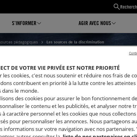
Recherch
S’INFORMER
AGIR AVEC NOUS
sources pédagogiques
Les sources de la discrimination
Conti
CES DE LA DISCRIMINATION
PECT DE VOTRE VIE PRIVÉE EST NOTRE PRIORITÉ
 les cookies, c'est nous soutenir et réduire nos frais de co
dons contribuent en priorité à la lutte contre les atteintes
 dans le monde.
ilisons des cookies pour assurer le bon fonctionnement d
rsonnaliser le contenu et les publicités, et analyser notre tr
 à caractère personnel et les cookies que nous collecton
lisés pour personnaliser les annonces. Nous partageons au
s informations sur votre navigation avec nos partenaires.
ntres autres consulter la
liste de nos partenaires en cl