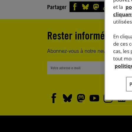
Partager
et la
po
cliquant
utilisée
Rester informé·e
En cliqu
de ces 
Abonnez-vous à notre newsletter heb
cas, les
tout mom
politi