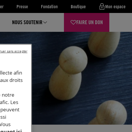
er
Presse
Fondation
Boutique
Mon espace
NOUS SOUTENIR
FAIRE UN DON
nuer sans accepter
llecte afin
 aux droits
e notre
afic. Les
s peuvent
ssi
 Vous
iquant ici