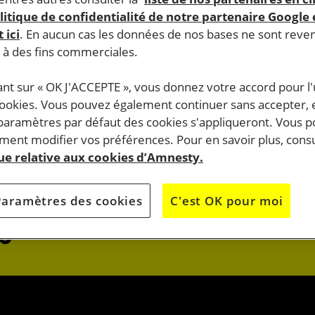
litique de confidentialité de notre partenaire Google
 ici
. En aucun cas les données de nos bases ne sont rev
s à des fins commerciales.
ant sur « OK J'ACCEPTE », vous donnez votre accord pour l'u
cookies. Vous pouvez également continuer sans accepter, 
do.
 paramètres par défaut des cookies s'appliqueront. Vous 
J’AGIS
ent modifier vos préférences. Pour en savoir plus, consu
que relative aux cookies d’Amnesty.
OK
JE M’ENGAG
Paramètres des cookies
C'est OK pour moi