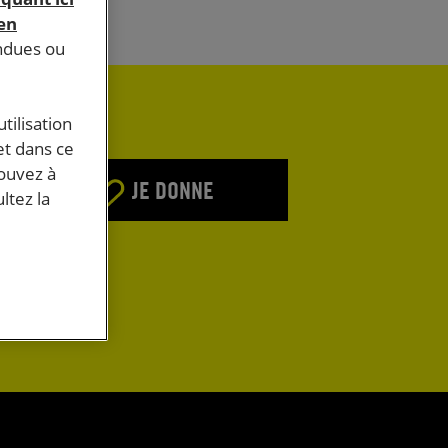
 en
endues ou
tilisation
et dans ce
pouvez à
JE DONNE
ltez la
E