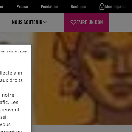
er
Presse
Fondation
Boutique
Mon espace
NOUS SOUTENIR
FAIRE UN DON
nuer sans accepter
llecte afin
 aux droits
e notre
afic. Les
s peuvent
ssi
 Vous
iquant ici