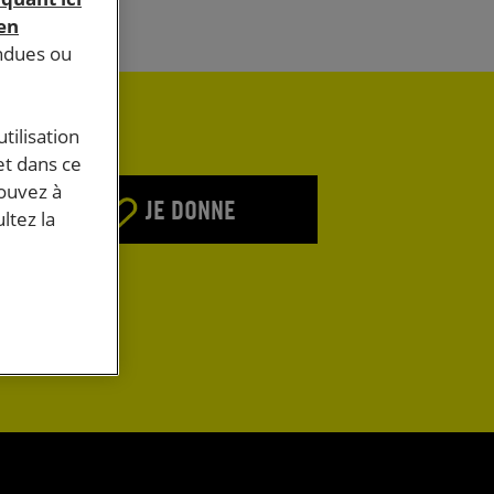
 en
endues ou
tilisation
et dans ce
pouvez à
JE DONNE
ltez la
E