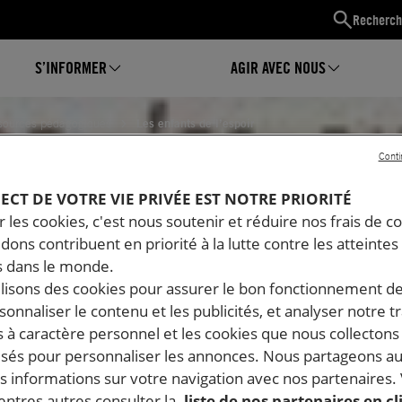
Recherch
S’INFORMER
AGIR AVEC NOUS
sources pédagogiques
Les enfants de l’espoir
Conti
NTS DE L’ESPOIR
PECT DE VOTRE VIE PRIVÉE EST NOTRE PRIORITÉ
 les cookies, c'est nous soutenir et réduire nos frais de co
dons contribuent en priorité à la lutte contre les atteintes
 dans le monde.
ilisons des cookies pour assurer le bon fonctionnement d
rsonnaliser le contenu et les publicités, et analyser notre tr
 à caractère personnel et les cookies que nous collecton
lisés pour personnaliser les annonces. Nous partageons au
s informations sur votre navigation avec nos partenaires.
ntres autres consulter la
liste de nos partenaires en cl