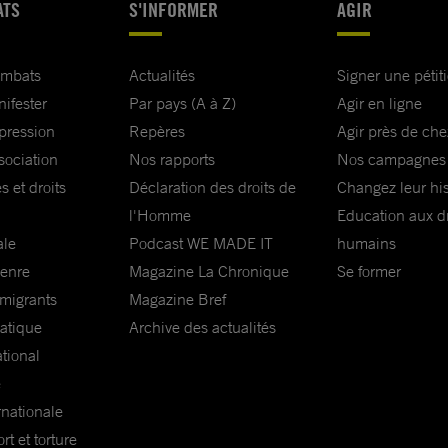
ATS
S'INFORMER
AGIR
ombats
Actualités
Signer une pétit
nifester
Par pays (A à Z)
Agir en ligne
xpression
Repères
Agir près de che
sociation
Nos rapports
Nos campagnes
s et droits
Déclaration des droits de
Changez leur his
l'Homme
Education aux dr
ale
Podcast WE MADE IT
humains
genre
Magazine La Chronique
Se former
 migrants
Magazine Bref
matique
Archive des actualités
ational
e
rnationale
t et torture