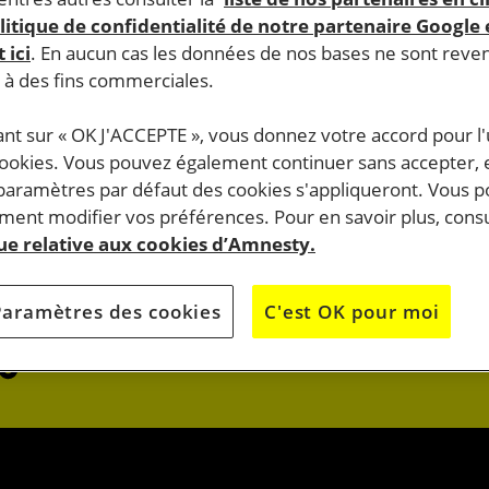
litique de confidentialité de notre partenaire Google
 ici
. En aucun cas les données de nos bases ne sont rev
s à des fins commerciales.
ant sur « OK J'ACCEPTE », vous donnez votre accord pour l'u
cookies. Vous pouvez également continuer sans accepter, 
do.
 paramètres par défaut des cookies s'appliqueront. Vous 
J’AGIS
ent modifier vos préférences. Pour en savoir plus, consu
que relative aux cookies d’Amnesty.
OK
JE M’ENGAG
Paramètres des cookies
C'est OK pour moi