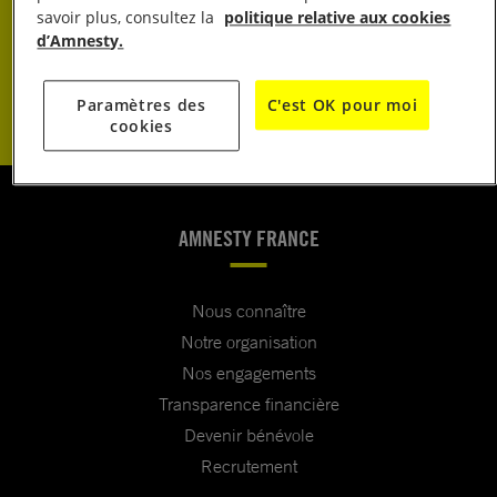
JE DONNE
savoir plus, consultez la
politique relative aux cookies
d’Amnesty.
JE M’ENGAGE
Paramètres des
C'est OK pour moi
cookies
AMNESTY FRANCE
Nous connaître
Notre organisation
Nos engagements
Transparence financière
Devenir bénévole
Recrutement