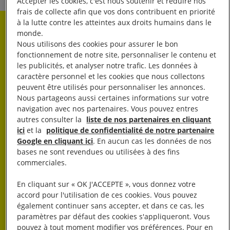
Accepter les cookies, c'est nous soutenir et réduire nos
frais de collecte afin que vos dons contribuent en priorité
à la lutte contre les atteintes aux droits humains dans le
Rester informé·e
monde.
Nous utilisons des cookies pour assurer le bon
fonctionnement de notre site, personnaliser le contenu et
Abonnez-vous à notre newsletter hebdo.
les publicités, et analyser notre trafic. Les données à
caractère personnel et les cookies que nous collectons
peuvent être utilisés pour personnaliser les annonces.
OK
Nous partageons aussi certaines informations sur votre
navigation avec nos partenaires. Vous pouvez entres
autres consulter la
liste de nos partenaires en cliquant
ici
et la
politique de confidentialité de notre partenaire
Google en cliquant ici
. En aucun cas les données de nos
bases ne sont revendues ou utilisées à des fins
commerciales.
En cliquant sur « OK J'ACCEPTE », vous donnez votre
J’AGIS
accord pour l'utilisation de ces cookies. Vous pouvez
également continuer sans accepter, et dans ce cas, les
paramètres par défaut des cookies s'appliqueront. Vous
pouvez à tout moment modifier vos préférences. Pour en