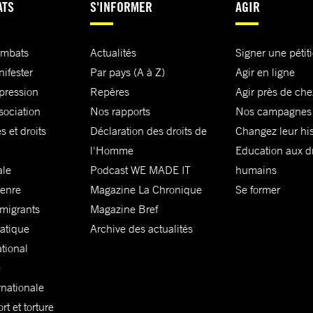
ATS
S'INFORMER
AGIR
ombats
Actualités
Signer une pétit
nifester
Par pays (A à Z)
Agir en ligne
xpression
Repères
Agir près de che
sociation
Nos rapports
Nos campagnes
s et droits
Déclaration des droits de
Changez leur his
l'Homme
Education aux dr
ale
Podcast WE MADE IT
humains
genre
Magazine La Chronique
Se former
 migrants
Magazine Bref
matique
Archive des actualités
ational
e
rnationale
t et torture