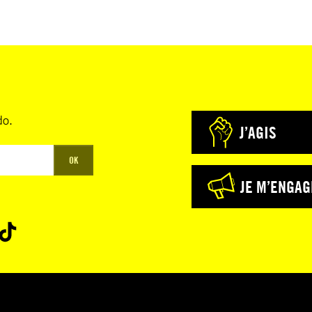
do.
J’AGIS
OK
JE M’ENGAG