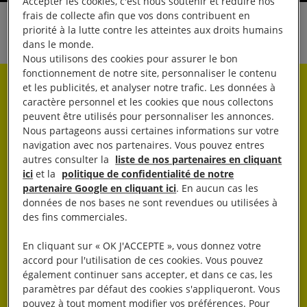
Accepter les cookies, c'est nous soutenir et réduire nos
frais de collecte afin que vos dons contribuent en
priorité à la lutte contre les atteintes aux droits humains
Partager
dans le monde.
Nous utilisons des cookies pour assurer le bon
fonctionnement de notre site, personnaliser le contenu
et les publicités, et analyser notre trafic. Les données à
Rester informé·e
caractère personnel et les cookies que nous collectons
peuvent être utilisés pour personnaliser les annonces.
Nous partageons aussi certaines informations sur votre
Abonnez-vous à notre newsletter hebdo.
navigation avec nos partenaires. Vous pouvez entres
autres consulter la
liste de nos partenaires en cliquant
ici
et la
politique de confidentialité de notre
OK
partenaire Google en cliquant ici
. En aucun cas les
données de nos bases ne sont revendues ou utilisées à
des fins commerciales.
En cliquant sur « OK J'ACCEPTE », vous donnez votre
accord pour l'utilisation de ces cookies. Vous pouvez
également continuer sans accepter, et dans ce cas, les
paramètres par défaut des cookies s'appliqueront. Vous
J’AGIS
pouvez à tout moment modifier vos préférences. Pour