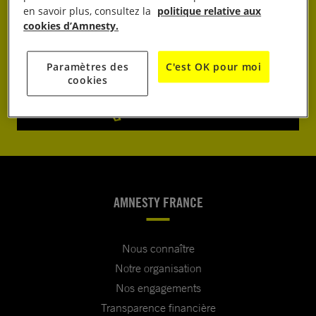
en savoir plus, consultez la
politique relative aux
cookies d’Amnesty.
JE DONNE
Paramètres des
C'est OK pour moi
cookies
JE M’ENGAGE
AMNESTY FRANCE
Nous connaître
Notre organisation
Nos engagements
Transparence financière