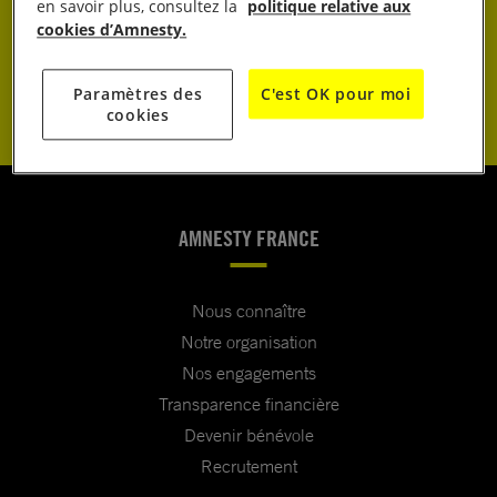
JE DONNE
en savoir plus, consultez la
politique relative aux
cookies d’Amnesty.
JE M’ENGAGE
Paramètres des
C'est OK pour moi
cookies
AMNESTY FRANCE
Nous connaître
Notre organisation
Nos engagements
Transparence financière
Devenir bénévole
Recrutement