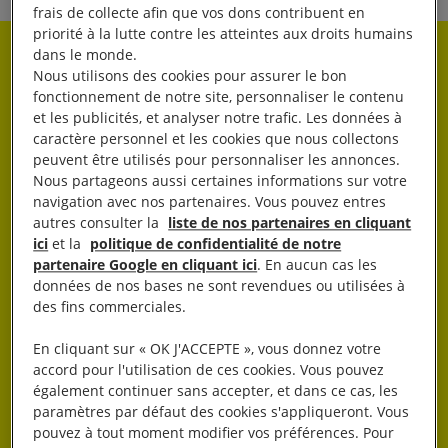
frais de collecte afin que vos dons contribuent en
priorité à la lutte contre les atteintes aux droits humains
dans le monde.
Rester informé·e
Nous utilisons des cookies pour assurer le bon
fonctionnement de notre site, personnaliser le contenu
et les publicités, et analyser notre trafic. Les données à
Abonnez-vous à notre newsletter hebdo.
caractère personnel et les cookies que nous collectons
peuvent être utilisés pour personnaliser les annonces.
Nous partageons aussi certaines informations sur votre
OK
navigation avec nos partenaires. Vous pouvez entres
autres consulter la
liste de nos partenaires en cliquant
ici
et la
politique de confidentialité de notre
partenaire Google en cliquant ici
. En aucun cas les
données de nos bases ne sont revendues ou utilisées à
des fins commerciales.
En cliquant sur « OK J'ACCEPTE », vous donnez votre
J’AGIS
accord pour l'utilisation de ces cookies. Vous pouvez
également continuer sans accepter, et dans ce cas, les
paramètres par défaut des cookies s'appliqueront. Vous
pouvez à tout moment modifier vos préférences. Pour