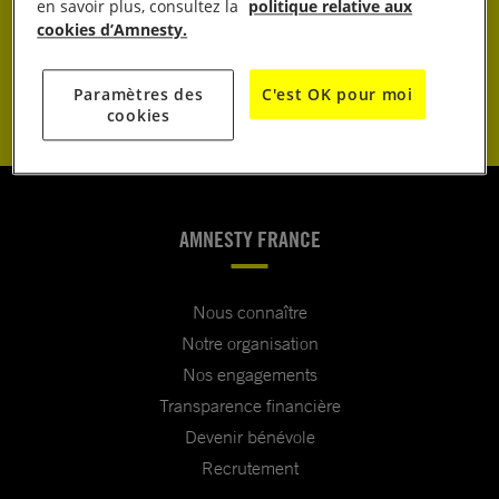
JE DONNE
en savoir plus, consultez la
politique relative aux
cookies d’Amnesty.
JE M’ENGAGE
Paramètres des
C'est OK pour moi
cookies
AMNESTY FRANCE
Nous connaître
Notre organisation
Nos engagements
Transparence financière
Devenir bénévole
Recrutement