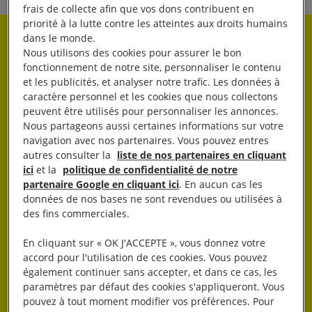
frais de collecte afin que vos dons contribuent en
priorité à la lutte contre les atteintes aux droits humains
dans le monde.
Rester informé·e
Nous utilisons des cookies pour assurer le bon
fonctionnement de notre site, personnaliser le contenu
et les publicités, et analyser notre trafic. Les données à
Abonnez-vous à notre newsletter hebdo.
caractère personnel et les cookies que nous collectons
peuvent être utilisés pour personnaliser les annonces.
Nous partageons aussi certaines informations sur votre
OK
navigation avec nos partenaires. Vous pouvez entres
autres consulter la
liste de nos partenaires en cliquant
ici
et la
politique de confidentialité de notre
partenaire Google en cliquant ici
. En aucun cas les
données de nos bases ne sont revendues ou utilisées à
des fins commerciales.
En cliquant sur « OK J'ACCEPTE », vous donnez votre
J’AGIS
accord pour l'utilisation de ces cookies. Vous pouvez
également continuer sans accepter, et dans ce cas, les
paramètres par défaut des cookies s'appliqueront. Vous
pouvez à tout moment modifier vos préférences. Pour