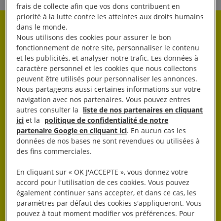
frais de collecte afin que vos dons contribuent en
priorité à la lutte contre les atteintes aux droits humains
dans le monde.
Rester informé·e
Nous utilisons des cookies pour assurer le bon
fonctionnement de notre site, personnaliser le contenu
et les publicités, et analyser notre trafic. Les données à
Abonnez-vous à notre newsletter hebdo.
caractère personnel et les cookies que nous collectons
peuvent être utilisés pour personnaliser les annonces.
Nous partageons aussi certaines informations sur votre
OK
navigation avec nos partenaires. Vous pouvez entres
autres consulter la
liste de nos partenaires en cliquant
ici
et la
politique de confidentialité de notre
partenaire Google en cliquant ici
. En aucun cas les
données de nos bases ne sont revendues ou utilisées à
des fins commerciales.
En cliquant sur « OK J'ACCEPTE », vous donnez votre
J’AGIS
accord pour l'utilisation de ces cookies. Vous pouvez
également continuer sans accepter, et dans ce cas, les
paramètres par défaut des cookies s'appliqueront. Vous
pouvez à tout moment modifier vos préférences. Pour