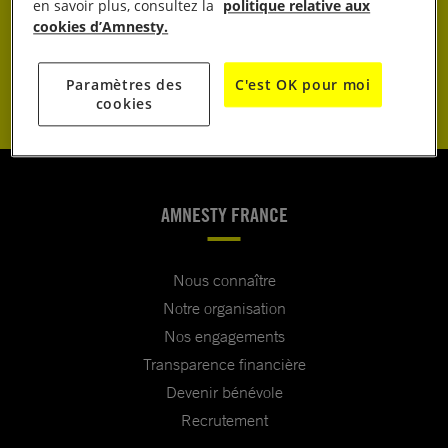
JE DONNE
en savoir plus, consultez la
politique relative aux
cookies d’Amnesty.
JE M’ENGAGE
Paramètres des
C'est OK pour moi
cookies
AMNESTY FRANCE
Nous connaître
Notre organisation
Nos engagements
Transparence financière
Devenir bénévole
Recrutement