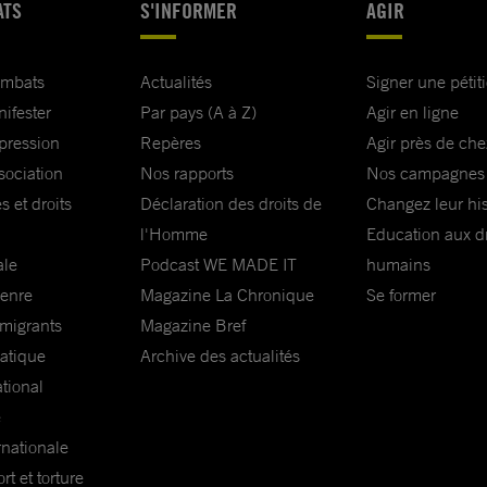
ATS
S'INFORMER
AGIR
ombats
Actualités
Signer une pétit
nifester
Par pays (A à Z)
Agir en ligne
xpression
Repères
Agir près de che
sociation
Nos rapports
Nos campagnes
s et droits
Déclaration des droits de
Changez leur his
l'Homme
Education aux dr
ale
Podcast WE MADE IT
humains
genre
Magazine La Chronique
Se former
 migrants
Magazine Bref
matique
Archive des actualités
ational
e
rnationale
t et torture