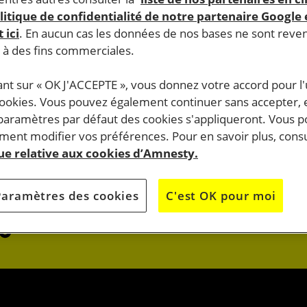
litique de confidentialité de notre partenaire Google
 ici
. En aucun cas les données de nos bases ne sont rev
s à des fins commerciales.
ant sur « OK J'ACCEPTE », vous donnez votre accord pour l'u
cookies. Vous pouvez également continuer sans accepter, 
do.
 paramètres par défaut des cookies s'appliqueront. Vous 
J’AGIS
ent modifier vos préférences. Pour en savoir plus, consu
que relative aux cookies d’Amnesty.
OK
JE M’ENGAG
Paramètres des cookies
C'est OK pour moi