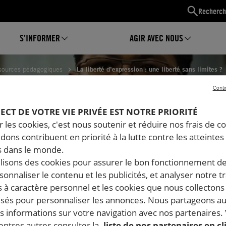
Recherch
S’INFORMER
AGIR AVEC NOUS
sources pédagogiques
La liberté d’expression : une liberté sans limites ?
Conti
TÉ D’EXPRESSION : UNE LIB
PECT DE VOTRE VIE PRIVÉE EST NOTRE PRIORITÉ
 les cookies, c'est nous soutenir et réduire nos frais de co
dons contribuent en priorité à la lutte contre les atteintes
 dans le monde.
ilisons des cookies pour assurer le bon fonctionnement d
rsonnaliser le contenu et les publicités, et analyser notre tr
 à caractère personnel et les cookies que nous collecton
lisés pour personnaliser les annonces. Nous partageons au
s informations sur votre navigation avec nos partenaires.
ntres autres consulter la
liste de nos partenaires en cl