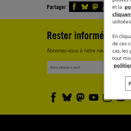
Partager
et la
po
cliquant
utilisée
Rester informé·e
En cliqu
de ces 
Abonnez-vous à notre newsletter heb
cas, les
tout mom
politi