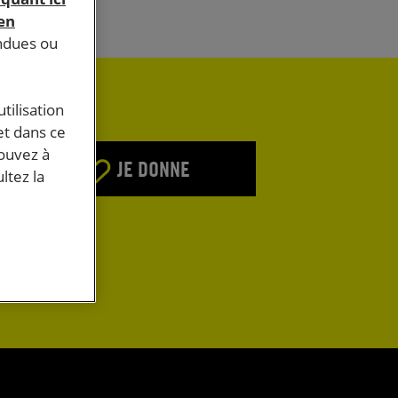
 en
endues ou
tilisation
et dans ce
pouvez à
JE DONNE
ltez la
E