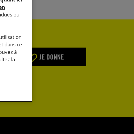
 en
endues ou
tilisation
et dans ce
pouvez à
JE DONNE
ltez la
E