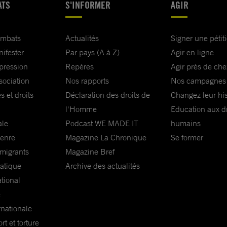
ATS
S'INFORMER
AGIR
ombats
Actualités
Signer une pétit
nifester
Par pays (A à Z)
Agir en ligne
xpression
Repères
Agir près de che
sociation
Nos rapports
Nos campagnes
s et droits
Déclaration des droits de
Changez leur his
l'Homme
Education aux dr
ale
Podcast WE MADE IT
humains
genre
Magazine La Chronique
Se former
 migrants
Magazine Bref
matique
Archive des actualités
ational
e
rnationale
t et torture