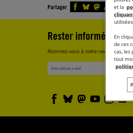
Partager
et la
po
cliquant
utilisée
Rester informé·e
En cliqu
de ces 
Abonnez-vous à notre newsletter heb
cas, les
tout mom
politi