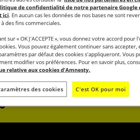
litique de confidentialité de notre partenaire Google
 ici
. En aucun cas les données de nos bases ne sont rev
s à des fins commerciales.
ant sur « OK J'ACCEPTE », vous donnez votre accord pour l'u
cookies. Vous pouvez également continuer sans accepter, 
do.
 paramètres par défaut des cookies s'appliqueront. Vous 
J’AGIS
ent modifier vos préférences. Pour en savoir plus, consu
que relative aux cookies d’Amnesty.
OK
JE M’ENGAG
Paramètres des cookies
C'est OK pour moi