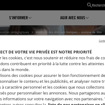
Recherch
S’INFORMER
AGIR AVEC NOUS
sources pédagogiques
Identifier des discours toxiques – analyse de film
Conti
ER DES DISCOURS TOXIQUES
PECT DE VOTRE VIE PRIVÉE EST NOTRE PRIORITÉ
 les cookies, c'est nous soutenir et réduire nos frais de co
dons contribuent en priorité à la lutte contre les atteintes
DE FILM
 dans le monde.
ilisons des cookies pour assurer le bon fonctionnement d
rsonnaliser le contenu et les publicités, et analyser notre tr
 à caractère personnel et les cookies que nous collecton
lisés pour personnaliser les annonces. Nous partageons au
s informations sur votre navigation avec nos partenaires.
ntres autres consulter la
liste de nos partenaires en cl