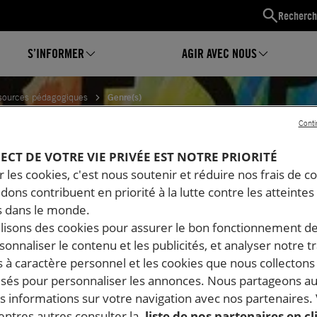
Recherch
S’INFORMER
AGIR AVEC NOUS
sources pédagogiques
Genre(s)
Conti
PECT DE VOTRE VIE PRIVÉE EST NOTRE PRIORITÉ
 les cookies, c'est nous soutenir et réduire nos frais de co
dons contribuent en priorité à la lutte contre les atteintes
 dans le monde.
ilisons des cookies pour assurer le bon fonctionnement d
rsonnaliser le contenu et les publicités, et analyser notre tr
 à caractère personnel et les cookies que nous collecton
lisés pour personnaliser les annonces. Nous partageons au
s informations sur votre navigation avec nos partenaires.
ntres autres consulter la
liste de nos partenaires en cl