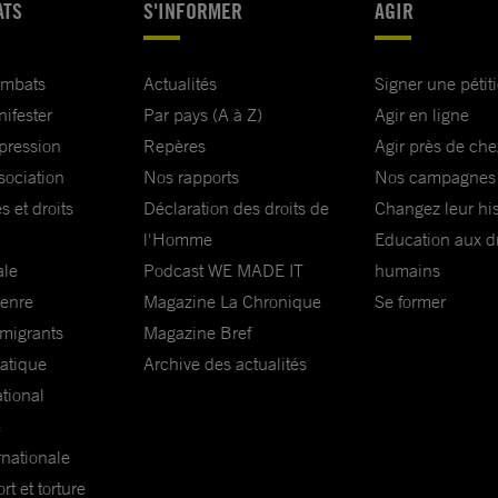
ATS
S'INFORMER
AGIR
ombats
Actualités
Signer une pétit
nifester
Par pays (A à Z)
Agir en ligne
xpression
Repères
Agir près de che
sociation
Nos rapports
Nos campagnes
s et droits
Déclaration des droits de
Changez leur his
l'Homme
Education aux dr
ale
Podcast WE MADE IT
humains
genre
Magazine La Chronique
Se former
 migrants
Magazine Bref
matique
Archive des actualités
ational
e
rnationale
t et torture