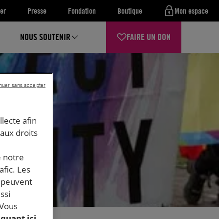
er
Presse
Fondation
Boutique
Mon espace
NOUS SOUTENIR
FAIRE UN DON
nuer sans accepter
llecte afin
 aux droits
e notre
afic. Les
s peuvent
ssi
 Vous
iquant ici