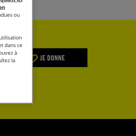
 en
endues ou
tilisation
et dans ce
pouvez à
JE DONNE
ltez la
E