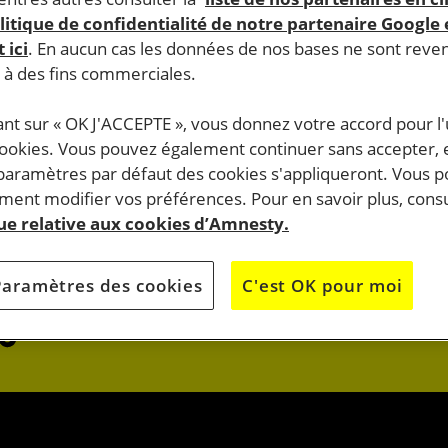
litique de confidentialité de notre partenaire Google
 ici
. En aucun cas les données de nos bases ne sont rev
s à des fins commerciales.
ant sur « OK J'ACCEPTE », vous donnez votre accord pour l'u
cookies. Vous pouvez également continuer sans accepter, 
do.
 paramètres par défaut des cookies s'appliqueront. Vous 
J’AGIS
ent modifier vos préférences. Pour en savoir plus, consu
que relative aux cookies d’Amnesty.
OK
JE M’ENGAG
Paramètres des cookies
C'est OK pour moi