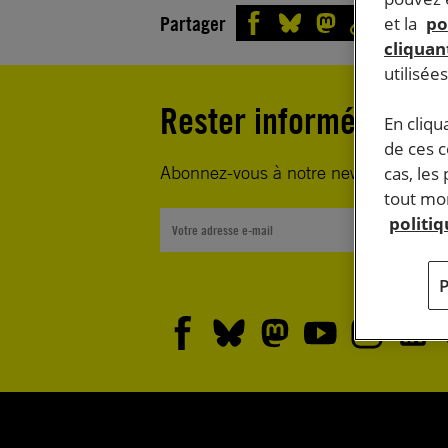
Partager
et la
po
cliquant
utilisée
Rester informé·e
En cliqu
de ces 
Abonnez-vous à notre newsletter heb
cas, les
tout mom
politi