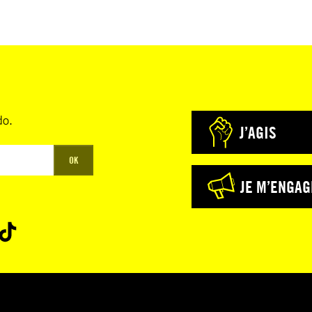
do.
J’AGIS
OK
JE M’ENGAG