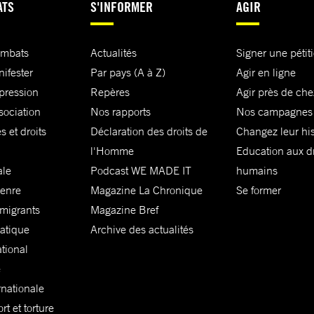
ATS
S'INFORMER
AGIR
ombats
Actualités
Signer une pétit
nifester
Par pays (A à Z)
Agir en ligne
xpression
Repères
Agir près de che
sociation
Nos rapports
Nos campagnes
s et droits
Déclaration des droits de
Changez leur his
l'Homme
Education aux dr
ale
Podcast WE MADE IT
humains
genre
Magazine La Chronique
Se former
 migrants
Magazine Bref
matique
Archive des actualités
ational
e
rnationale
t et torture