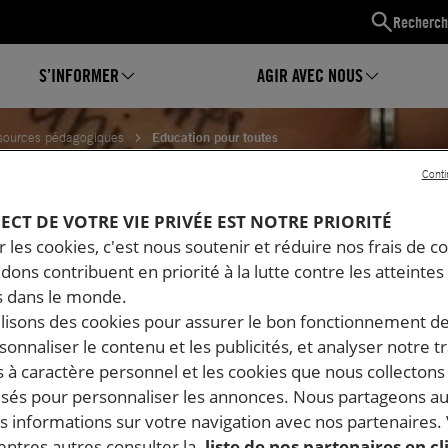
Recherch
S’INFORMER
AGIR AVEC NOUS
sources pédagogiques
Education pour toutes
Conti
ON POUR TOUTES
PECT DE VOTRE VIE PRIVÉE EST NOTRE PRIORITÉ
 les cookies, c'est nous soutenir et réduire nos frais de co
dons contribuent en priorité à la lutte contre les atteintes
 dans le monde.
ilisons des cookies pour assurer le bon fonctionnement d
rsonnaliser le contenu et les publicités, et analyser notre tr
 à caractère personnel et les cookies que nous collecton
lisés pour personnaliser les annonces. Nous partageons au
s informations sur votre navigation avec nos partenaires.
ntres autres consulter la
liste de nos partenaires en cl