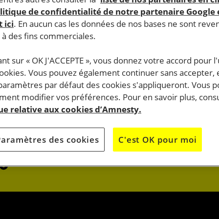
litique de confidentialité de notre partenaire Google
 ici
. En aucun cas les données de nos bases ne sont rev
s à des fins commerciales.
ant sur « OK J'ACCEPTE », vous donnez votre accord pour l'u
cookies. Vous pouvez également continuer sans accepter, 
do.
 paramètres par défaut des cookies s'appliqueront. Vous 
J’AGIS
ent modifier vos préférences. Pour en savoir plus, consu
que relative aux cookies d’Amnesty.
OK
JE M’ENGAG
Paramètres des cookies
C'est OK pour moi