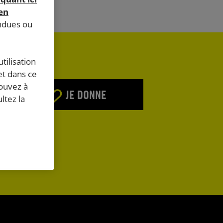
 en
endues ou
tilisation
et dans ce
pouvez à
JE DONNE
ltez la
E