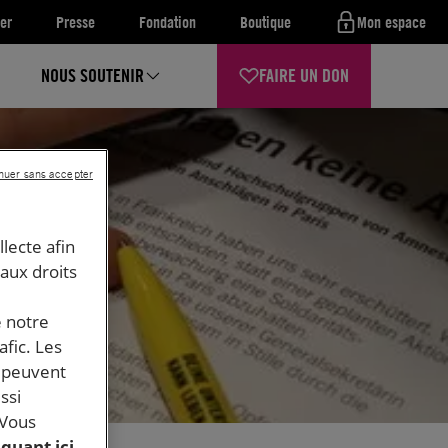
er
Presse
Fondation
Boutique
Mon espace
NOUS SOUTENIR
FAIRE UN DON
nuer sans accepter
llecte afin
 aux droits
e notre
afic. Les
s peuvent
ssi
 Vous
iquant ici