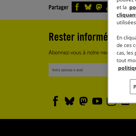
Partager
et la
po
cliquant
utilisée
Rester informé·e
En cliqu
de ces 
Abonnez-vous à notre newsletter heb
cas, les
tout mom
politi