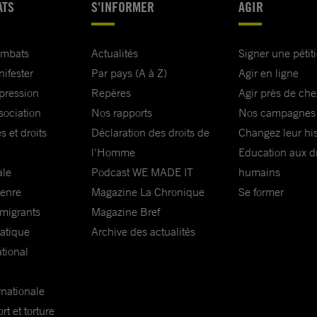
ATS
S'INFORMER
AGIR
ombats
Actualités
Signer une pétit
nifester
Par pays (A à Z)
Agir en ligne
xpression
Repères
Agir près de che
sociation
Nos rapports
Nos campagnes
s et droits
Déclaration des droits de
Changez leur his
l'Homme
Education aux dr
ale
Podcast WE MADE IT
humains
genre
Magazine La Chronique
Se former
 migrants
Magazine Bref
matique
Archive des actualités
ational
e
rnationale
t et torture