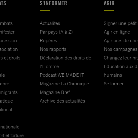
ATS
S'INFORMER
AGIR
ombats
Actualités
Signer une pétit
nifester
Par pays (A à Z)
Agir en ligne
xpression
Repères
Agir près de che
sociation
Nos rapports
Nos campagnes
s et droits
Déclaration des droits de
Changez leur his
l'Homme
Education aux dr
ale
Podcast WE MADE IT
humains
genre
Magazine La Chronique
Se former
 migrants
Magazine Bref
matique
Archive des actualités
ational
e
rnationale
t et torture