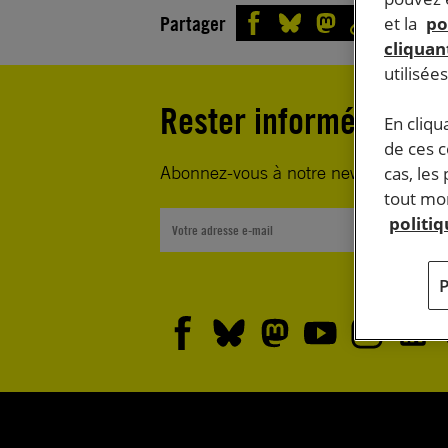
Partager
et la
po
cliquant
utilisée
Rester informé·e
En cliqu
de ces 
Abonnez-vous à notre newsletter heb
cas, les
tout mom
politi