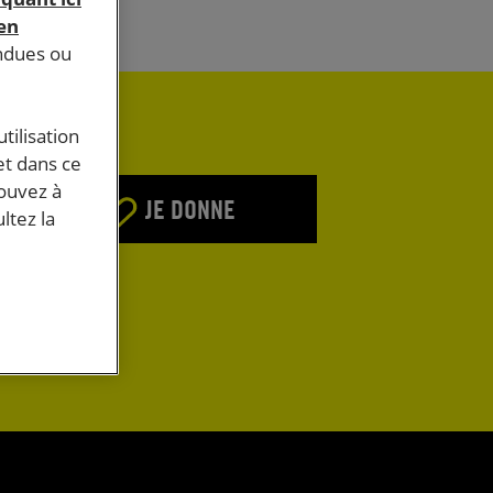
 en
endues ou
tilisation
et dans ce
pouvez à
JE DONNE
ltez la
E