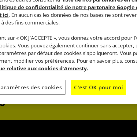
litique de confidentialité de notre partenaire Google
 ici
. En aucun cas les données de nos bases ne sont rev
s à des fins commerciales.
ant sur « OK J'ACCEPTE », vous donnez votre accord pour l'u
cookies. Vous pouvez également continuer sans accepter, 
do.
 paramètres par défaut des cookies s'appliqueront. Vous 
J’AGIS
ent modifier vos préférences. Pour en savoir plus, consu
que relative aux cookies d’Amnesty.
OK
JE M’ENGAG
Paramètres des cookies
C'est OK pour moi