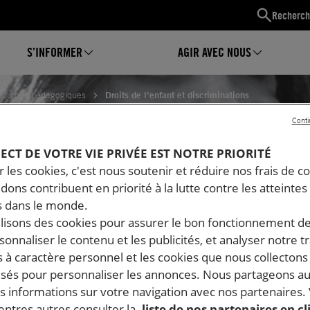
Recherch
S’INFORMER
AGIR AVEC NOUS
sources pédagogiques
Droits de l’enfant et discriminations
Conti
E L’ENFANT ET DISCRIMINAT
PECT DE VOTRE VIE PRIVÉE EST NOTRE PRIORITÉ
 les cookies, c'est nous soutenir et réduire nos frais de co
dons contribuent en priorité à la lutte contre les atteintes
 dans le monde.
ilisons des cookies pour assurer le bon fonctionnement d
rsonnaliser le contenu et les publicités, et analyser notre tr
 à caractère personnel et les cookies que nous collecton
lisés pour personnaliser les annonces. Nous partageons au
s informations sur votre navigation avec nos partenaires.
ntres autres consulter la
liste de nos partenaires en cl