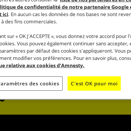
litique de confidentialité de notre partenaire Google
 ici
. En aucun cas les données de nos bases ne sont rev
s à des fins commerciales.
ant sur « OK J'ACCEPTE », vous donnez votre accord pour l'u
cookies. Vous pouvez également continuer sans accepter, 
do.
 paramètres par défaut des cookies s'appliqueront. Vous 
J’AGIS
ent modifier vos préférences. Pour en savoir plus, consu
que relative aux cookies d’Amnesty.
OK
JE M’ENGAG
Paramètres des cookies
C'est OK pour moi