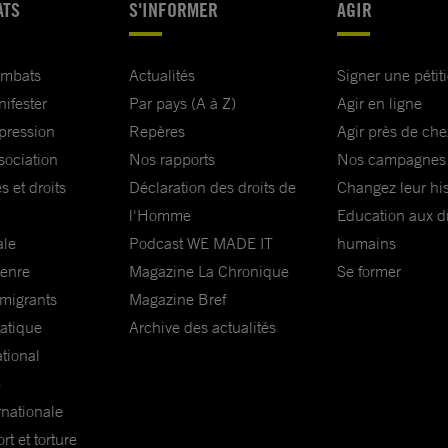
ATS
S'INFORMER
AGIR
ombats
Actualités
Signer une pétit
nifester
Par pays (A à Z)
Agir en ligne
xpression
Repères
Agir près de che
sociation
Nos rapports
Nos campagnes
s et droits
Déclaration des droits de
Changez leur his
l'Homme
Education aux dr
ale
Podcast WE MADE IT
humains
genre
Magazine La Chronique
Se former
 migrants
Magazine Bref
matique
Archive des actualités
ational
e
rnationale
t et torture