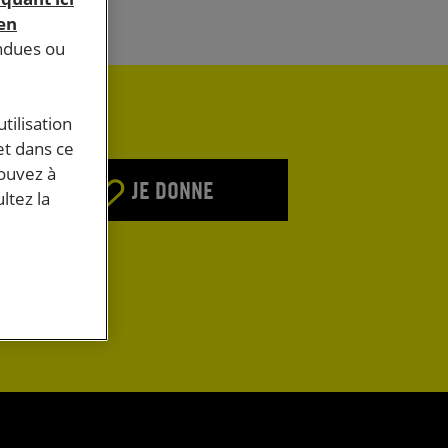
 en
endues ou
tilisation
et dans ce
pouvez à
JE DONNE
ltez la
E