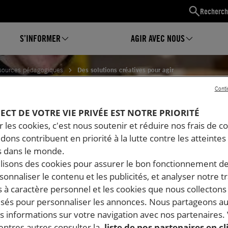
Recherch
S’INFORMER
AGIR AVEC NOUS
sources pédagogiques
Des solutions créatives pour agir
Conti
TIONS CRÉATIVES POUR AGI
PECT DE VOTRE VIE PRIVÉE EST NOTRE PRIORITÉ
 les cookies, c'est nous soutenir et réduire nos frais de co
dons contribuent en priorité à la lutte contre les atteintes
 dans le monde.
ilisons des cookies pour assurer le bon fonctionnement d
rsonnaliser le contenu et les publicités, et analyser notre tr
 à caractère personnel et les cookies que nous collecton
lisés pour personnaliser les annonces. Nous partageons au
s informations sur votre navigation avec nos partenaires.
ntres autres consulter la
liste de nos partenaires en cl