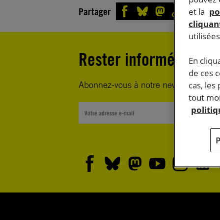
Partager
et la
po
cliquant
utilisée
Rester informé·e
En cliqu
de ces 
Abonnez-vous à notre newsletter heb
cas, les
tout mom
politi