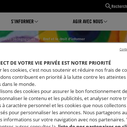
Recherch
S’INFORMER
AGIR AVEC NOUS
sources pédagogiques
Bref et le droit d’informer
Conti
LE DROIT D’INFORMER
PECT DE VOTRE VIE PRIVÉE EST NOTRE PRIORITÉ
 les cookies, c'est nous soutenir et réduire nos frais de co
dons contribuent en priorité à la lutte contre les atteintes
 dans le monde.
ilisons des cookies pour assurer le bon fonctionnement d
rsonnaliser le contenu et les publicités, et analyser notre tr
 à caractère personnel et les cookies que nous collecton
lisés pour personnaliser les annonces. Nous partageons au
s informations sur votre navigation avec nos partenaires.
ntres autres consulter la
liste de nos partenaires en cl