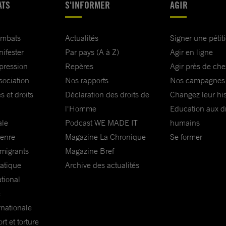
ATS
S'INFORMER
AGIR
ombats
Actualités
Signer une pétit
nifester
Par pays (A à Z)
Agir en ligne
xpression
Repères
Agir près de che
sociation
Nos rapports
Nos campagnes
s et droits
Déclaration des droits de
Changez leur his
l'Homme
Education aux dr
ale
Podcast WE MADE IT
humains
genre
Magazine La Chronique
Se former
 migrants
Magazine Bref
matique
Archive des actualités
ational
e
rnationale
t et torture