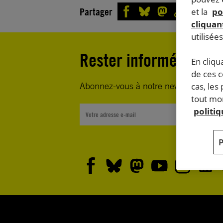
Partager
et la
po
cliquant
utilisée
Rester informé·e
En cliqu
de ces 
Abonnez-vous à notre newsletter heb
cas, les
tout mom
politi