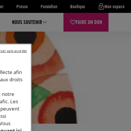
er
Presse
Fondation
Boutique
Mon espace
NOUS SOUTENIR
FAIRE UN DON
nuer sans accepter
llecte afin
 aux droits
e notre
afic. Les
s peuvent
ssi
 Vous
iquant ici