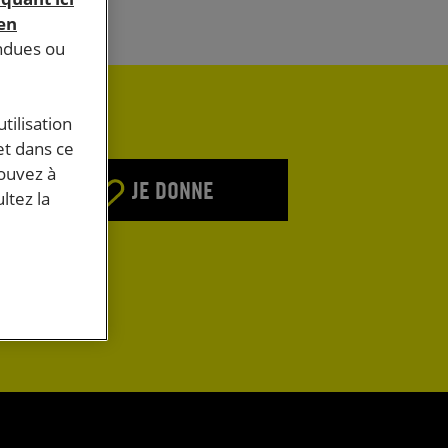
 en
endues ou
tilisation
et dans ce
pouvez à
JE DONNE
ltez la
E