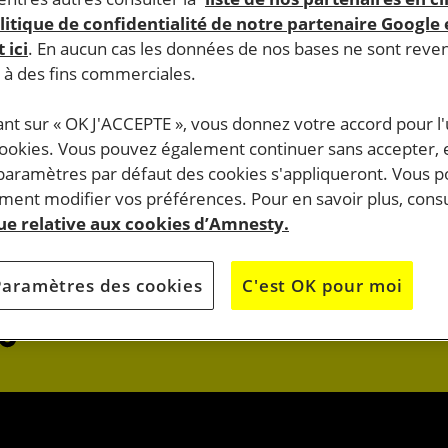
litique de confidentialité de notre partenaire Google
 ici
. En aucun cas les données de nos bases ne sont rev
s à des fins commerciales.
ant sur « OK J'ACCEPTE », vous donnez votre accord pour l'u
cookies. Vous pouvez également continuer sans accepter, 
do.
 paramètres par défaut des cookies s'appliqueront. Vous 
J’AGIS
ent modifier vos préférences. Pour en savoir plus, consu
que relative aux cookies d’Amnesty.
OK
JE M’ENGAG
Paramètres des cookies
C'est OK pour moi