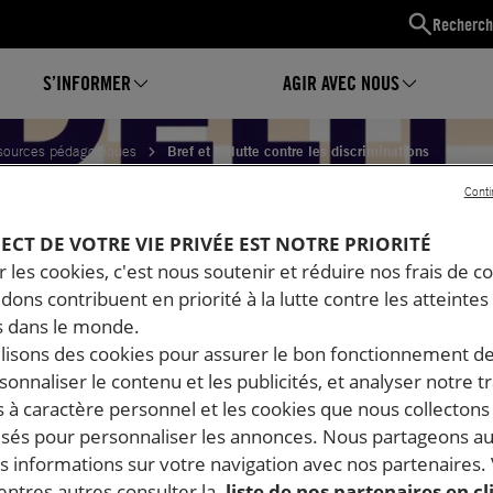
Recherch
S’INFORMER
AGIR AVEC NOUS
sources pédagogiques
Bref et la lutte contre les discriminations
Conti
LA LUTTE CONTRE LES
PECT DE VOTRE VIE PRIVÉE EST NOTRE PRIORITÉ
 les cookies, c'est nous soutenir et réduire nos frais de co
dons contribuent en priorité à la lutte contre les atteintes
NATIONS
 dans le monde.
ilisons des cookies pour assurer le bon fonctionnement d
rsonnaliser le contenu et les publicités, et analyser notre tr
 à caractère personnel et les cookies que nous collecton
lisés pour personnaliser les annonces. Nous partageons au
s informations sur votre navigation avec nos partenaires.
ntres autres consulter la
liste de nos partenaires en cl