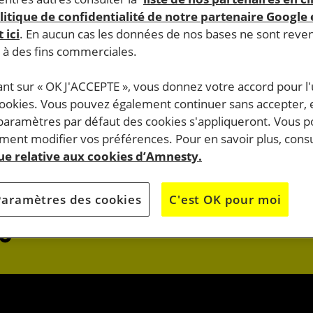
litique de confidentialité de notre partenaire Google
 ici
. En aucun cas les données de nos bases ne sont rev
s à des fins commerciales.
ant sur « OK J'ACCEPTE », vous donnez votre accord pour l'u
cookies. Vous pouvez également continuer sans accepter, 
do.
 paramètres par défaut des cookies s'appliqueront. Vous 
J’AGIS
ent modifier vos préférences. Pour en savoir plus, consu
que relative aux cookies d’Amnesty.
OK
JE M’ENGAG
Paramètres des cookies
C'est OK pour moi