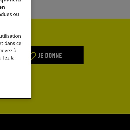
 en
endues ou
tilisation
et dans ce
pouvez à
JE DONNE
ltez la
E