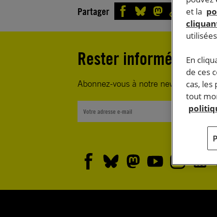
Partager
et la
po
cliquant
utilisée
Rester informé·e
En cliqu
de ces 
Abonnez-vous à notre newsletter heb
cas, les
tout mom
politi