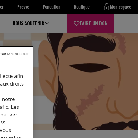
er
Presse
Fondation
Boutique
Mon espace
NOUS SOUTENIR
FAIRE UN DON
nuer sans accepter
llecte afin
 aux droits
e notre
afic. Les
s peuvent
ssi
 Vous
iquant ici