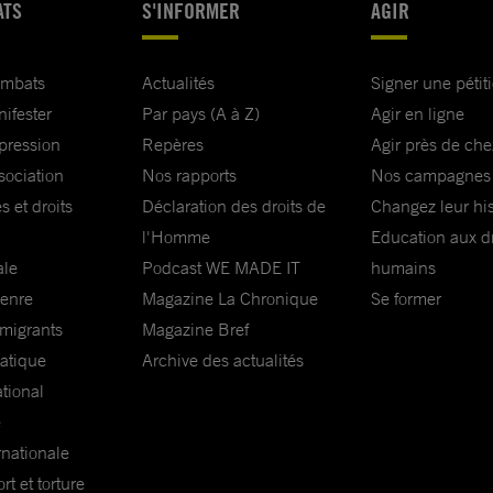
ATS
S'INFORMER
AGIR
ombats
Actualités
Signer une pétit
nifester
Par pays (A à Z)
Agir en ligne
xpression
Repères
Agir près de che
sociation
Nos rapports
Nos campagnes
s et droits
Déclaration des droits de
Changez leur his
l'Homme
Education aux dr
ale
Podcast WE MADE IT
humains
genre
Magazine La Chronique
Se former
 migrants
Magazine Bref
matique
Archive des actualités
ational
e
rnationale
t et torture