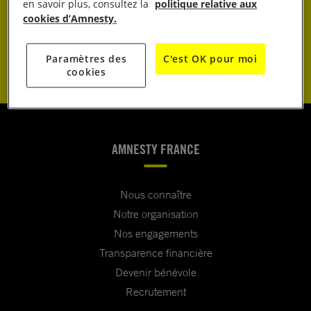
JE DONNE
en savoir plus, consultez la
politique relative aux
cookies d’Amnesty.
JE M’ENGAGE
Paramètres des
C'est OK pour moi
cookies
AMNESTY FRANCE
Nous connaître
Notre organisation
Nos engagements
Transparence financière
Devenir bénévole
Recrutement