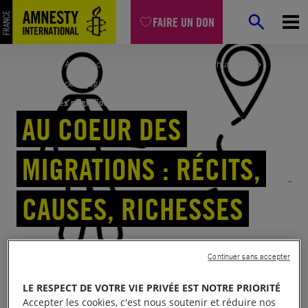
Aller
FAIRE UN DON
au
contenu
Accueil
Agir avec nous
Éduquer aux droits humains
Ressources pédagogiques
Au coeur des migrations : récits, causes, richesses
AU COEUR DES
MIGRATIONS : RÉCITS,
CAUSES, RICHESSES
Continuer sans accepter
LE RESPECT DE VOTRE VIE PRIVÉE EST NOTRE PRIORITÉ
Partager
Accepter les cookies, c'est nous soutenir et réduire nos