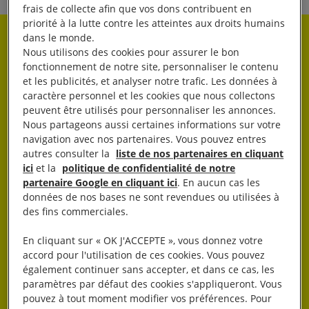
frais de collecte afin que vos dons contribuent en
priorité à la lutte contre les atteintes aux droits humains
dans le monde.
Rester informé·e
Nous utilisons des cookies pour assurer le bon
fonctionnement de notre site, personnaliser le contenu
et les publicités, et analyser notre trafic. Les données à
Abonnez-vous à notre newsletter hebdo.
caractère personnel et les cookies que nous collectons
peuvent être utilisés pour personnaliser les annonces.
Nous partageons aussi certaines informations sur votre
OK
navigation avec nos partenaires. Vous pouvez entres
autres consulter la
liste de nos partenaires en cliquant
ici
et la
politique de confidentialité de notre
partenaire Google en cliquant ici
. En aucun cas les
données de nos bases ne sont revendues ou utilisées à
des fins commerciales.
En cliquant sur « OK J'ACCEPTE », vous donnez votre
J’AGIS
accord pour l'utilisation de ces cookies. Vous pouvez
également continuer sans accepter, et dans ce cas, les
paramètres par défaut des cookies s'appliqueront. Vous
pouvez à tout moment modifier vos préférences. Pour