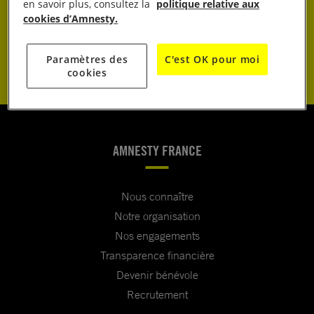
JE DONNE
en savoir plus, consultez la
politique relative aux
cookies d’Amnesty.
JE M’ENGAGE
Paramètres des
C'est OK pour moi
cookies
AMNESTY FRANCE
Nous connaître
Notre organisation
Nos engagements
Transparence financière
Devenir bénévole
Recrutement