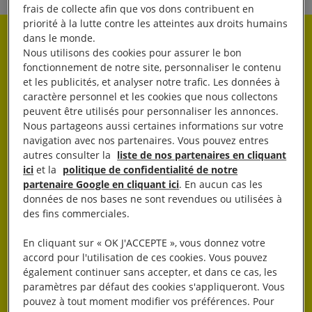
frais de collecte afin que vos dons contribuent en
priorité à la lutte contre les atteintes aux droits humains
dans le monde.
Rester informé·e
Nous utilisons des cookies pour assurer le bon
fonctionnement de notre site, personnaliser le contenu
et les publicités, et analyser notre trafic. Les données à
Abonnez-vous à notre newsletter hebdo.
caractère personnel et les cookies que nous collectons
peuvent être utilisés pour personnaliser les annonces.
Nous partageons aussi certaines informations sur votre
OK
navigation avec nos partenaires. Vous pouvez entres
autres consulter la
liste de nos partenaires en cliquant
ici
et la
politique de confidentialité de notre
partenaire Google en cliquant ici
. En aucun cas les
données de nos bases ne sont revendues ou utilisées à
des fins commerciales.
En cliquant sur « OK J'ACCEPTE », vous donnez votre
J’AGIS
accord pour l'utilisation de ces cookies. Vous pouvez
également continuer sans accepter, et dans ce cas, les
paramètres par défaut des cookies s'appliqueront. Vous
pouvez à tout moment modifier vos préférences. Pour