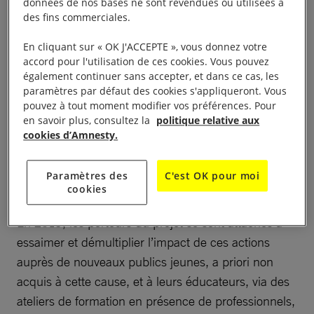
données de nos bases ne sont revendues ou utilisées à
des fins commerciales.
– une vidéo
« Voir pour comprendre : Les discours
En cliquant sur « OK J'ACCEPTE », vous donnez votre
toxiques »
,
accord pour l'utilisation de ces cookies. Vous pouvez
également continuer sans accepter, et dans ce cas, les
– un
module de formation en ligne
, gratuit et
paramètres par défaut des cookies s'appliqueront. Vous
pouvez à tout moment modifier vos préférences. Pour
accessible à tous sur simple inscription pour agir
en savoir plus, consultez la
politique relative aux
contre les discours toxiques en ligne.
cookies d’Amnesty.
Toutes les ressources créées dans le cadre de ce
Paramètres des
C'est OK pour moi
projet sont présentées sur
cette page
.
cookies
En 2019, les porteurs du projet se sont attachés à
essaimer et démultiplier l’impact de ces actions
auprès de nouveaux publics jeunes, a priori non
acquis à cette cause, et à leurs éducateurs, via des
ateliers de formation en présence de professionnels,