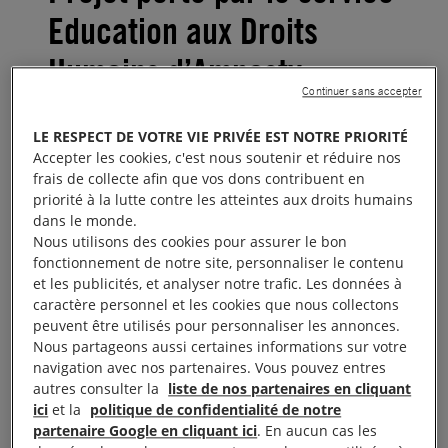
Education aux Droits
Humains d’Amnesty
Continuer sans accepter
International France
LE RESPECT DE VOTRE VIE PRIVÉE EST NOTRE PRIORITÉ
Accepter les cookies, c'est nous soutenir et réduire nos
Concevoir et proposer des
frais de collecte afin que vos dons contribuent en
ressources gratuites et
priorité à la lutte contre les atteintes aux droits humains
dans le monde.
accessibles à tous pour lutter
Nous utilisons des cookies pour assurer le bon
fonctionnement de notre site, personnaliser le contenu
contre les discours toxiques en
et les publicités, et analyser notre trafic. Les données à
ligne.
caractère personnel et les cookies que nous collectons
peuvent être utilisés pour personnaliser les annonces.
Nous partageons aussi certaines informations sur votre
Ce projet vise à proposer une formation et des
navigation avec nos partenaires. Vous pouvez entres
ressources en ligne pour sensibiliser et outiller le
autres consulter la
liste de nos partenaires en cliquant
ici
et la
politique de confidentialité de notre
grand public à la lutte contre les discours toxiques.
partenaire Google en cliquant ici
. En aucun cas les
En 2018, ont été notamment créé :