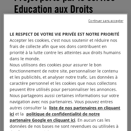
Education aux Droits
Humains d’Amnesty
Continuer sans accepter
International France
LE RESPECT DE VOTRE VIE PRIVÉE EST NOTRE PRIORITÉ
Accepter les cookies, c'est nous soutenir et réduire nos
frais de collecte afin que vos dons contribuent en
Concevoir des ateliers de
priorité à la lutte contre les atteintes aux droits humains
formation et produire un guide
dans le monde.
Nous utilisons des cookies pour assurer le bon
pédagogique réservé aux
fonctionnement de notre site, personnaliser le contenu
et les publicités, et analyser notre trafic. Les données à
professionnels de l’éducation et
caractère personnel et les cookies que nous collectons
de l’animation.
peuvent être utilisés pour personnaliser les annonces.
Nous partageons aussi certaines informations sur votre
navigation avec nos partenaires. Vous pouvez entres
Ce projet vise à lutter contre les propos et discours
autres consulter la
liste de nos partenaires en cliquant
toxiques en permettant à des jeunes et des adultes
ici
et la
politique de confidentialité de notre
partenaire Google en cliquant ici
. En aucun cas les
de faire valoir leurs droits humains et de défendre
données de nos bases ne sont revendues ou utilisées à
ceux d’autrui.