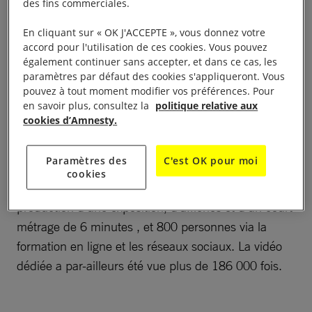
des fins commerciales.
En cliquant sur « OK J'ACCEPTE », vous donnez votre
En 2018 plus de 120 jeunes de 16 à 25 ans qui ont
accord pour l'utilisation de ces cookies. Vous pouvez
été sensibilisés à la lutte contre les discours
également continuer sans accepter, et dans ce cas, les
toxiques, dans le cadre de journées d’ateliers menés
paramètres par défaut des cookies s'appliqueront. Vous
pouvez à tout moment modifier vos préférences. Pour
en partenariats avec des structures locales
en savoir plus, consultez la
politique relative aux
(associations, collectivités, etc.).
cookies d’Amnesty.
Les actions de formation directe et de sensibilisation
Paramètres des
C'est OK pour moi
virtuelle ont permis de toucher, à l’issue du projet en
cookies
2019, près de 200 jeunes et leur entourage, avec la
production d’une exposition, d’affiches et d’un court
métrage de 6 minutes , et 800 personnes via la
formation en ligne et les réseaux sociaux. La vidéo
dédiée a par-ailleurs été vue plus de 186 000 fois.