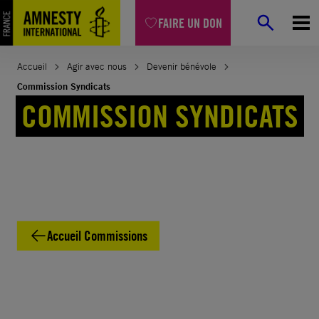
Aller
FAIRE UN DON
au
contenu
Accueil
Agir avec nous
Devenir bénévole
Commission Syndicats
COMMISSION SYNDICATS
Accueil Commissions