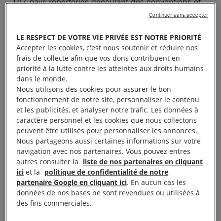
147 pays répertoriés découlant des conventions et
de la jurisprudence de l’OIT, 5 d’entre eux ont
Continuer sans accepter
connu l’assassinat de syndicalistes, notamment au
LE RESPECT DE VOTRE VIE PRIVÉE EST NOTRE PRIORITÉ
cours de manifestations (Cameroun, Colombie,
Accepter les cookies, c'est nous soutenir et réduire nos
Guatemala, Pérou et Afrique du Sud) ; 87% ont
frais de collecte afin que vos dons contribuent en
priorité à la lutte contre les atteintes aux droits humains
violé le droit de grève ; 80% le droit de négociation
dans le monde.
collective et 74% le droit de constituer un syndicat.
Nous utilisons des cookies pour assurer le bon
Des travailleur·ses ont été arrêté·es et placé·es en
fonctionnement de notre site, personnaliser le contenu
et les publicités, et analyser notre trafic. Les données à
détention dans 50% des pays.
caractère personnel et les cookies que nous collectons
peuvent être utilisés pour personnaliser les annonces.
A la fin des années 1990, à l’initiative de
Nous partageons aussi certaines informations sur votre
syndicalistes membres d’AIF, la Commission
navigation avec nos partenaires. Vous pouvez entres
autres consulter la
liste de nos partenaires en cliquant
Syndicats est créée afin de défendre ces droits qui
ici
et la
politique de confidentialité de notre
s’inscrivent dans 3 des 4 grands thèmes de travail
partenaire Google en cliquant ici
. En aucun cas les
d’Amnesty International : défense des libertés,
données de nos bases ne sont revendues ou utilisées à
des fins commerciales.
responsabilité des entreprises et lutte contre les
discriminations, notamment économiques et