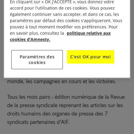
En cliquant sur « OK J'ACCEPTE », vous donnez votre
sociales.
accord pour l'utilisation de ces cookies. Vous pouvez
également continuer sans accepter, et dans ce cas, les
paramètres par défaut des cookies s'appliqueront. Vous
Activités de la commission
pouvez à tout moment modifier vos préférences. Pour
en savoir plus, consultez la
politique relative aux
cookies d’Amnesty.
Tous les mois impairs : édition de Brèves relatant les
activités en cours et à venir de la Commission
Paramètres des
C'est OK pour moi
cookies
Syndicats et les atteintes documentées aux droits
syndicaux et sociaux du travail en France et dans le
monde, les campagnes en cours et les victoires.
Tous les mois pairs : édition numérique de la Revue
de la presse syndicale reprenant les articles sur les
droits humains des organes de presse des 7
syndicats partenaires d’AIF.