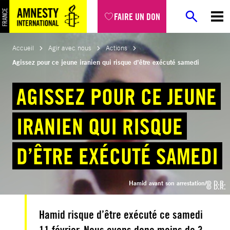
Aller
FAIRE UN DON
au
contenu
Accueil
Agir avec nous
Actions
Agissez pour ce jeune iranien qui risque d’être exécuté samedi
AGISSEZ POUR CE JEUNE
IRANIEN QUI RISQUE
D’ÊTRE EXÉCUTÉ SAMEDI
Hamid avant son arrestation
/© D.R.
© D.R.
Hamid risque d’être exécuté ce samedi