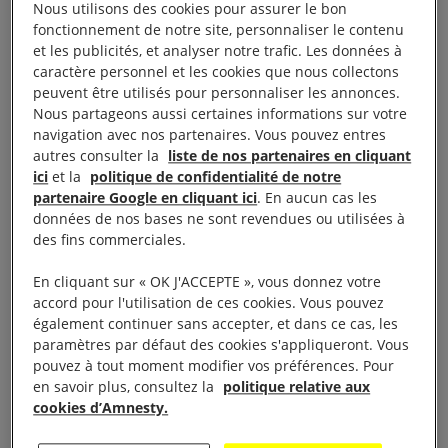
Nous utilisons des cookies pour assurer le bon
Programme
fonctionnement de notre site, personnaliser le contenu
et les publicités, et analyser notre trafic. Les données à
caractère personnel et les cookies que nous collectons
Tout au long de cette formation, les participant.e.s
peuvent être utilisés pour personnaliser les annonces.
Nous partageons aussi certaines informations sur votre
seront amené.e.s à travailler sur trois situations
navigation avec nos partenaires. Vous pouvez entres
suivies et vécues par des personnes défendues via
autres consulter la
liste de nos partenaires en cliquant
Amnesty :
ici
et la
politique de confidentialité de notre
partenaire Google en cliquant ici
. En aucun cas les
données de nos bases ne sont revendues ou utilisées à
Découvrir et prendre en main
des fins commerciales.
son action suivie en
comprenant le fonctionnement
En cliquant sur « OK J'ACCEPTE », vous donnez votre
interne, les principes clés de
accord pour l'utilisation de ces cookies. Vous pouvez
ce moyen d’action, la défense
également continuer sans accepter, et dans ce cas, les
des personnes avec Amnesty ;
paramètres par défaut des cookies s'appliqueront. Vous
Planifier différentes possibilités
pouvez à tout moment modifier vos préférences. Pour
en savoir plus, consultez la
politique relative aux
d’action entre réactivité,
cookies d’Amnesty.
créativité et endurance
(objectifs, méthodes,